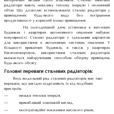
матеріальні активи своїх власників. Сталеві панельні
радіатори мають невелику теплову інерцію і незначний
об'єм. Що дозволяє встановлювати сталеві радіатори у
приміщеннях будь-якого виду без погіршення
продуктивності у корисній площі приміщення.
На сьогоднішній день установка в житлових
будинках і квартирах автономного опалення набуває
популярності. Сталеві радіатори є ідеальним варіантом
для використання в автономних системах опалення. У
більшості приватних будинків, а також у квартирах
багатоповерхівок, використання сталевих радіаторів
вважається найзручнішим способом обігріву приміщень
будь-якого обсягу.
Головні переваги сталевих радіаторів:
Весь модельний ряд сталевих радіаторів має такі
переваги, що вигідно відрізняють їх від подібних
пристроїв:
низька теплова інерція,
привабливий зовнішній вигляд,
експлуатаційні показники високого рівня,