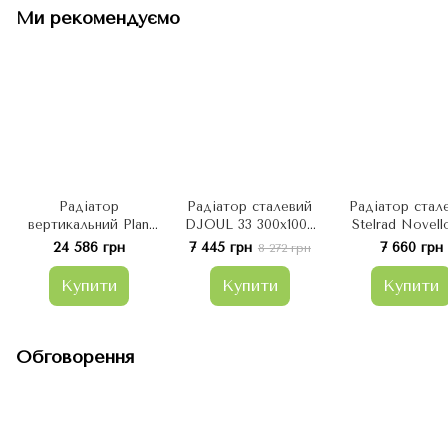
Ми рекомендуємо
Радіатор
Радіатор сталевий
Радіатор стал
вертикальний Plan
DJOUL 33 300х1000
Stelrad Novell
ART Enix тип 22
бок.
тип (нижнє
24 586 грн
7 445 грн
7 660 грн
8 272 грн
1600x300 (1026 Вт)
підключення
Купити
Купити
Купити
Обговорення