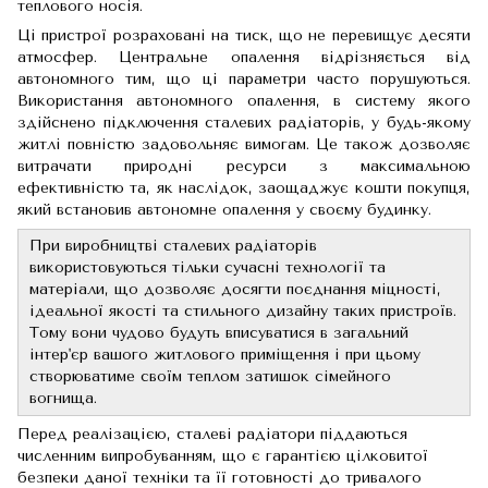
теплового носія.
Ці пристрої розраховані на тиск, що не перевищує десяти
атмосфер. Центральне опалення відрізняється від
автономного тим, що ці параметри часто порушуються.
Використання автономного опалення, в систему якого
здійснено підключення сталевих радіаторів, у будь-якому
житлі повністю задовольняє вимогам. Це також дозволяє
витрачати природні ресурси з максимальною
ефективністю та, як наслідок, заощаджує кошти покупця,
який встановив автономне опалення у своєму будинку.
При виробництві сталевих радіаторів
використовуються тільки сучасні технології та
матеріали, що дозволяє досягти поєднання міцності,
ідеальної якості та стильного дизайну таких пристроїв.
Тому вони чудово будуть вписуватися в загальний
інтер'єр вашого житлового приміщення і при цьому
створюватиме своїм теплом затишок сімейного
вогнища.
Перед реалізацією, сталеві радіатори піддаються
численним випробуванням, що є гарантією цілковитої
безпеки даної техніки та її готовності до тривалого