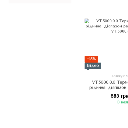
−15%
Відео
Артикул: 
VT.5000.0.0 Тер
рідинна, діапазон
2
685 гр
В ная