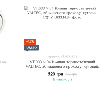
−15%
Відео
Артикул: VT.033.N.04
чний
VT.033.N.04 Клапан термостатичний
S
VALTEC, збільшеного проходу, кутовий,
1/2"
520 грн
612 грн
В наявності