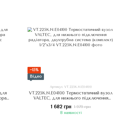
−15%
Відео
Артикул: VT.225K.N.E04100
для
VT.225K.N.E04100 Термостатичний вузол
ора
VALTEC, для нижнього підключення
ус
радіатора, двухтрубна система
1 682 грн
1 979 грн
(комплект) 1/2"х3/4
В наявності