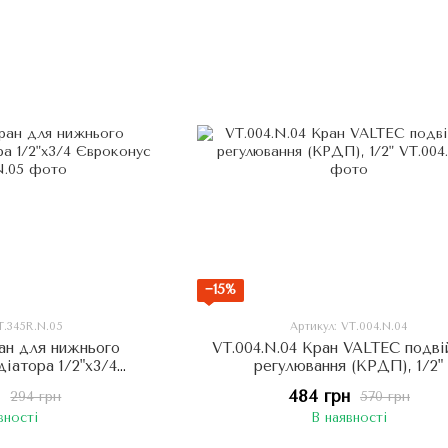
−15%
T.345R.N.05
Артикул: VT.004.N.04
ран для нижнього
VT.004.N.04 Кран VALTEC подві
діатора 1/2"х3/4
регулювання (КРДП), 1/2"
конус
н
484 грн
294 грн
570 грн
вності
В наявності