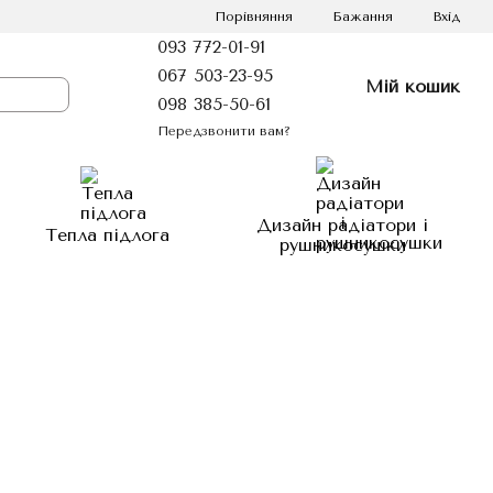
Порівняння
Бажання
Вхід
093 772-01-91
067 503-23-95
Мій кошик
098 385-50-61
Передзвонити вам?
Дизайн радіатори і
Тепла підлога
рушникосушки