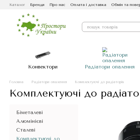
Перейти до основного контенту
Каталог
Бренди
Про нас
Оплата і доставка
Обмін та пове
Конвектори
Радіатори опалення
Головна
Радіатори опалення
Комплектуючі до радіаторів
Комплектуючі до радіато
Біметалеві
Алюмінієві
Сталеві
Комплектуючі до