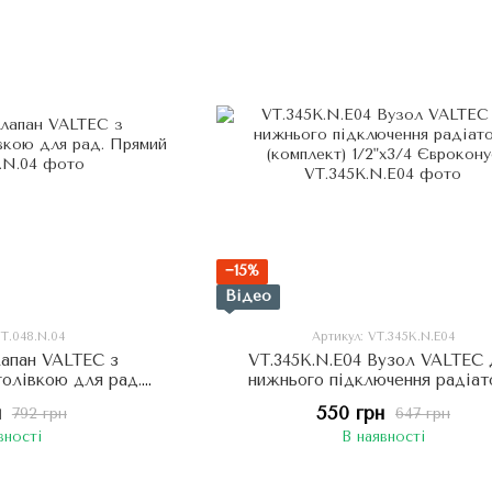
−15%
Відео
VT.048.N.04
Артикул: VT.345K.N.E04
лапан VALTEC з
VT.345K.N.E04 Вузол VALTEC 
голівкою для рад.
нижнього підключення радіат
й 1/2"
(комплект) 1/2"х3/4 Єврокон
н
550 грн
792 грн
647 грн
вності
В наявності