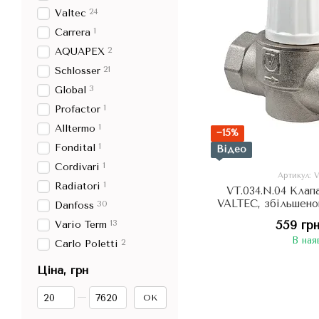
24
Valtec
1
Carrera
2
AQUAPEX
21
Schlosser
3
Global
1
Profactor
1
Alltermo
−15%
1
Fondital
Відео
1
Cordivari
Артикул: 
1
Radiatori
VT.034.N.04 Клап
VALTEC, збільшено
30
Danfoss
1
13
559 гр
Vario Term
В ная
2
Carlo Poletti
Ціна, грн
Від Ціна, грн
До Ціна, грн
ОК