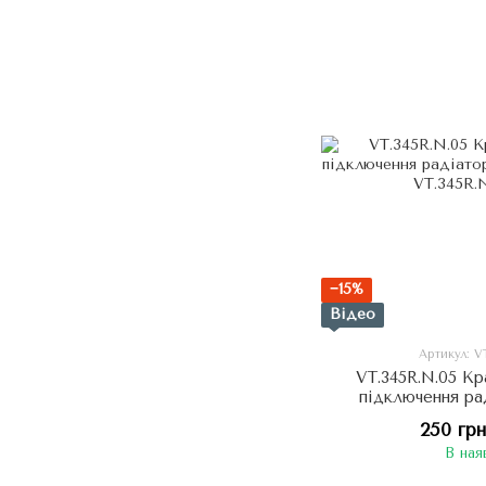
−15%
Відео
Артикул: V
VT.345R.N.05 К
підключення ра
Євро
250 гр
В ная