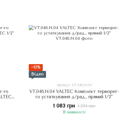
−15%
Відео
Артикул: VT.046.N.04
г-го
VT.046.N.04 VALTEC Комплект терморег-
ALTEC
го устаткування д/рад., прямий 1/2"
1 083 грн
1 274 грн
В наявності