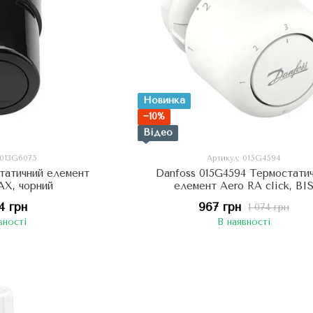
Новинка
−10%
Відео
 013G6075
Артикул: 015G4594
татичний елемент
Danfoss 015G4594 Термостати
AX, чорний
елемент Aero RA click, BI
4 грн
967 грн
1 074 грн
вності
В наявності