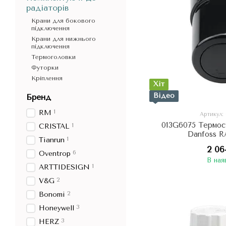
радіаторів
Крани для бокового
підключення
Крани для нижнього
підключення
Термоголовки
Футорки
Кріплення
Хіт
Відео
Бренд
1
RM
Артикул:
013G6075 Термос
1
CRISTAL
Danfoss R
1
Tianrun
2 06
6
Oventrop
В ная
1
ARTTIDESIGN
2
V&G
2
Bonomi
3
Honeywell
3
HERZ