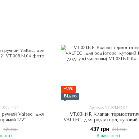
−15%
Відео
VT.008.N.04
Артикул: VT.031.NR.04
 ручний Valtec, для
VT.031.NR Клапан термостати
 прямий 1/2"
VALTEC, для радіатора, кутовий 1
дод. ущільненням)
437 грн
491 грн
514 грн
вності
В наявності