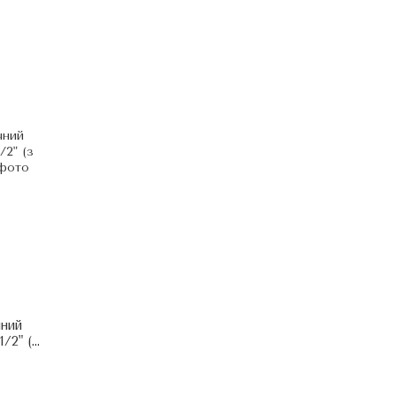
чний
/2" (з