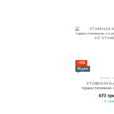
−15%
Відео
Артикул: 
VT.048.N.04 К
термостатичною 
Прями
673 гр
В ная