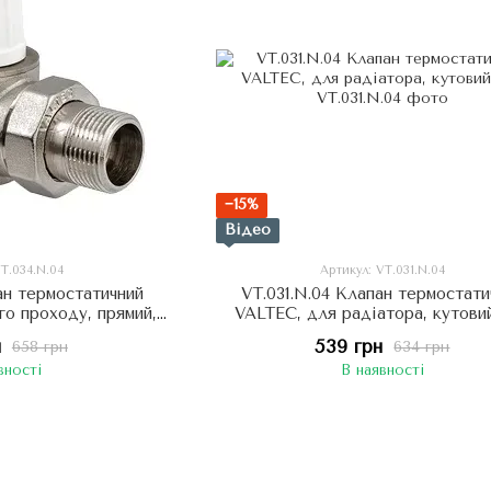
−15%
Відео
VT.034.N.04
Артикул: VT.031.N.04
ан термостатичний
VT.031.N.04 Клапан термостати
го проходу, прямий,
VALTEC, для радіатора, кутовий
/2"
н
539 грн
658 грн
634 грн
вності
В наявності