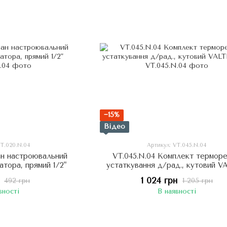
−15%
Відео
VT.020.N.04
Артикул: VT.045.N.04
ан настроювальний
VT.045.N.04 Комплект терморе
атора, прямий 1/2"
устаткування д/рад., кутовий V
1/2"
1 024 грн
492 грн
1 205 грн
вності
В наявності