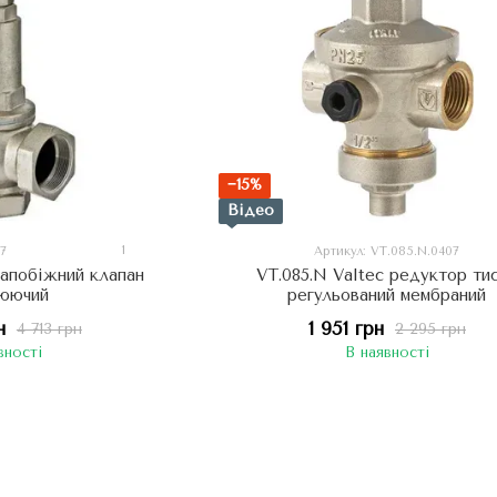
−15%
Відео
1
07
Артикул: VT.085.N.0407
 запобіжний клапан
VT.085.N Valtec редуктор ти
люючий
регульований мембраний
н
1 951 грн
4 713 грн
2 295 грн
вності
В наявності