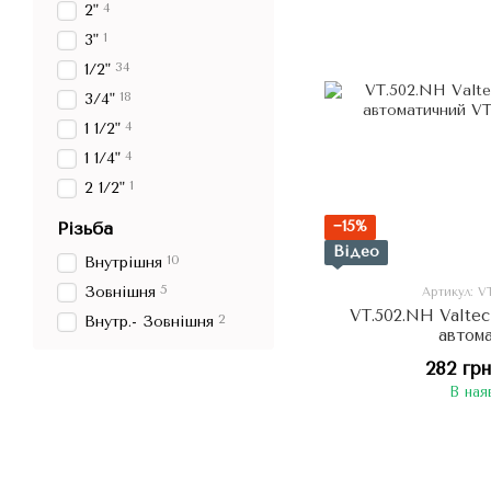
4
2"
1
3"
34
1/2"
18
3/4"
4
1 1/2"
4
1 1/4"
1
2 1/2"
−15%
Різьба
Відео
10
Внутрішня
5
Зовнішня
Артикул: V
VT.502.NH Valtec
2
Внутр.- Зовнішня
автом
282 грн
В ная