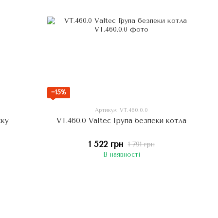
−15%
Артикул: VT.460.0.0
ску
VT.460.0 Valtec Група безпеки котла
1 522 грн
1 791 грн
В наявності