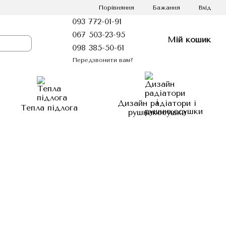
Порівняння
Бажання
Вхід
093 772-01-91
067 503-23-95
Мій кошик
098 385-50-61
Передзвонити вам?
Дизайн радіатори і
Тепла підлога
рушникосушки