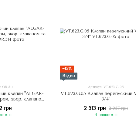
−15%
Відео
: OR.514
Артикул: VT.623.G.05
чий клапан "ALGAR-
VT.623.G.05 Клапан перепускний
тром, звор. клапаном
3/4"
льтром
2 грн
2 513 грн
2 957 грн
вності
В наявності