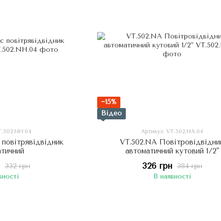
−15%
Відео
T.502.NH.04
Артикул: VT.502.NA.04
 повітрявідвідник
VT.502.NA Повітровідвідни
атичний
автоматичний кутовий 1/2"
326 грн
332 грн
384 грн
вності
В наявності