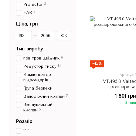
3
Profactor
4
FAR
Ціна, грн
Від Ціна, грн
До Ціна, грн
ОК
Тип виробу
6
повітровідвідник
−15%
14
Редуктор тиску
Компенсатор
Артикул: 
3
гідроударів
VT.495.0 Valte
розширюва
4
Група безпеки
1 601 грн
7
Запобіжний клапан
В ная
Змішувальний
5
клапан
Розмір
6
1"