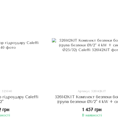
: 525040
Артикул: 526142KIT
 гідроудару Caleffi
526142KIT Комплект безпеки бо
/2"
(група безпеки Ø1/2" 4 kW + 
Ø25/32) Caleffi
2 грн
1 457 грн
вності
В наявності