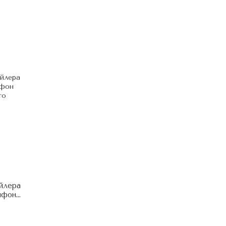
йлера
сифон