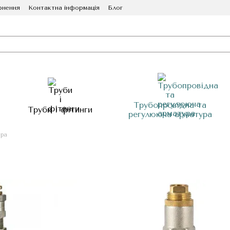
рнення
Контактна інформація
Блог
Трубопровідна та
Труби і фітинги
регулююча арматура
ура