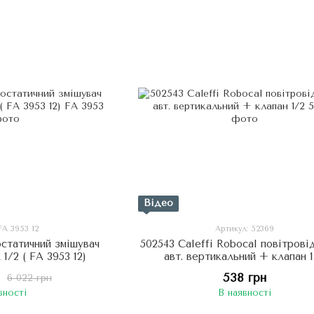
Відео
FA 3953 12
Артикул: 52369
статичний змішувач
502543 Caleffi Robocal повітрові
/2 ( FA 3953 12)
авт. вертикальний + клапан 
538 грн
6 022 грн
вності
В наявності