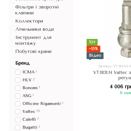
Фільтри і зворотні
клапани
Коллектори
Лічильники води
Інструмент для
Хіт
монтажу
−15%
Побутові крани
Відео
Бренд
Артикул: VT.1831.N.
1
ICMA
VT.1831.N Valtec
регу
2
HLV
4 006 гр
1
Bonomi
В ная
1
ASG
1
Officine Rigamonti
19
Valtec
7
Caleffi
1
Bugatti