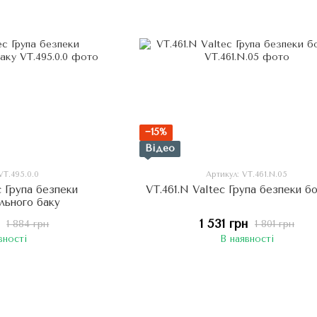
−15%
Відео
VT.495.0.0
Артикул: VT.461.N.05
c Група безпеки
VT.461.N Valtec Група безпеки б
льного баку
1 531 грн
1 884 грн
1 801 грн
вності
В наявності