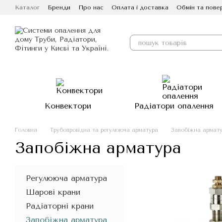
Перейти до основного контенту
Каталог
Бренди
Про нас
Оплата і доставка
Обмін та пове
Конвектори
Радіатори опалення
Головна
Трубопровідна та регулююча арматура
Запобіжна армат
Запобіжна арматура
Регулююча арматура
Шарові крани
Радіаторні крани
Запобіжна арматура