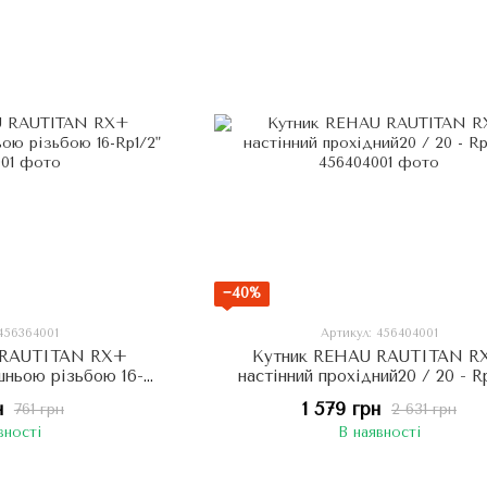
−40%
 456364001
Артикул: 456404001
 RAUTITAN RX+
Кутник REHAU RAUTITAN R
ішньою різьбою 16-
настінний прохідний20 / 20 - R
1/2"
н
1 579 грн
761 грн
2 631 грн
вності
В наявності