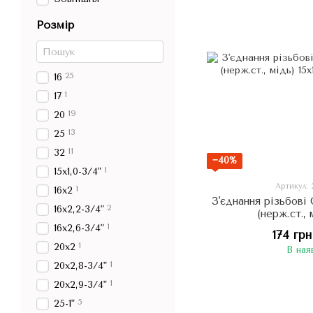
Розмір
25
16
1
17
19
20
13
25
11
32
−40%
1
15х1,0-3/4"
Артикул:
1
16х2
З'єднання різьбові
2
16х2,2-3/4"
(нерж.ст., 
1
16х2,6-3/4"
174 грн
1
20х2
В ная
1
20х2,8-3/4"
1
20х2,9-3/4"
5
25-1"