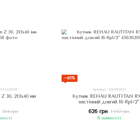
−40%
 105532008
Артикул: 456362001
 Z 30, 213х40 мм
Кутник REHAU RAUTITAN R
настінний довгий 16-Rp1/2"
626 грн
354 грн
1 043 грн
вності
В наявності