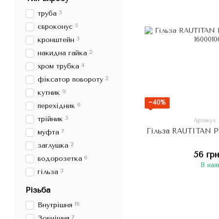
5
труба
5
євроконус
3
кронштейн
2
накидна гайка
4
хром трубка
2
фіксатор повороту
9
кутник
−40%
6
перехідник
5
трійник
Артикул:
Гільза RAUTITAN P
7
муфта
2
заглушка
56 грн
6
водорозетка
В ная
3
гільза
Різьба
16
Внутрішня
7
Зовнішня