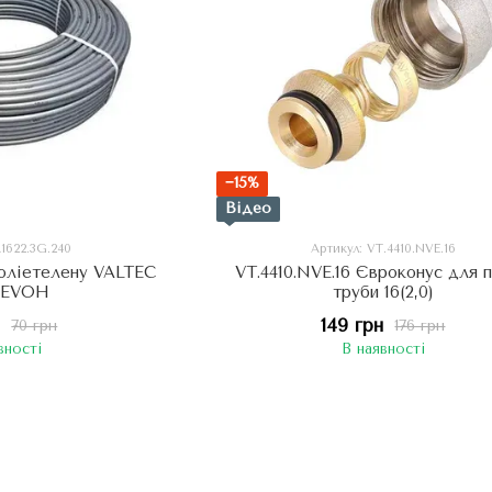
−15%
Відео
A1622.3G.240
Артикул: VT.4410.NVE.16
поліетелену VALTEC
VT.4410.NVE.16 Євроконус для п
-EVOH
труби 16(2,0)
н
149 грн
70 грн
176 грн
вності
В наявності