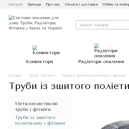
Перейти до основного контенту
Каталог
Бренди
Про нас
Оплата і доставка
Обмін та пове
Конвектори
Радіатори опалення
Головна
Труби і фітинги
Труби із зшитого поліетилену і фітинги
Труби із зшитого поліети
Металопластикові
труби і фітинги
Труби із зшитого
поліетилену і фітинги