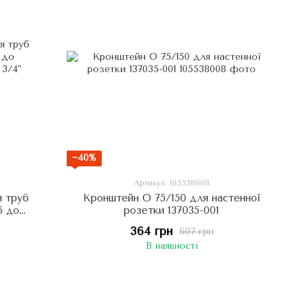
−40%
Артикул: 105538008
я труб
Кронштейн О 75/150 для настенної
6 до
розетки 137035-001
 3/4"
364 грн
607 грн
В наявності