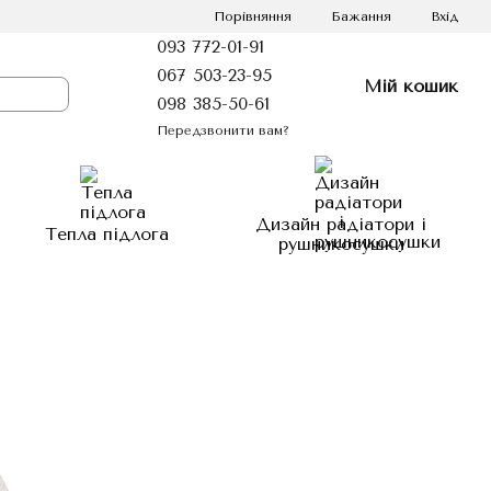
Порівняння
Бажання
Вхід
093 772-01-91
067 503-23-95
Мій кошик
098 385-50-61
Передзвонити вам?
Дизайн радіатори і
Тепла підлога
рушникосушки