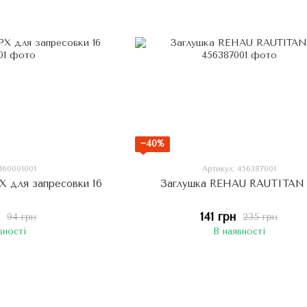
−40%
 160001001
Артикул: 456387001
X для запресовки 16
Заглушка REHAU RAUTITAN 
141 грн
94 грн
235 грн
вності
В наявності