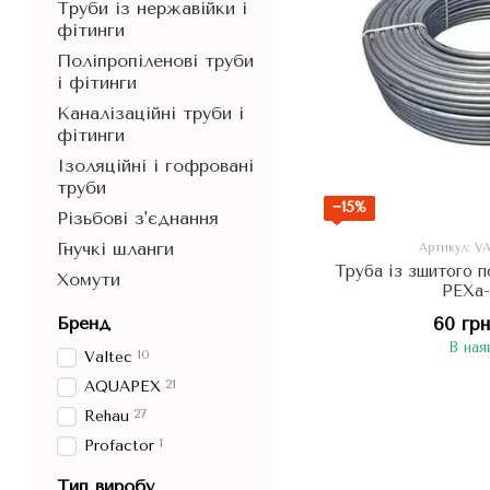
Труби із нержавійки і
фітинги
Поліпропіленові труби
і фітинги
Каналізаційні труби і
фітинги
Ізоляційні і гофровані
труби
−15%
Різьбові з'єднання
Гнучкі шланги
Артикул: V
Труба із зшитого 
Хомути
PEXa
Бренд
60 гр
В ная
10
Valtec
21
AQUAPEX
27
Rehau
1
Profactor
Тип виробу