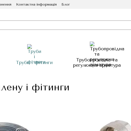
рнення
Контактна інформація
Блог
Трубопровідна та
Труби і фітинги
регулююча арматура
лену і фітинги