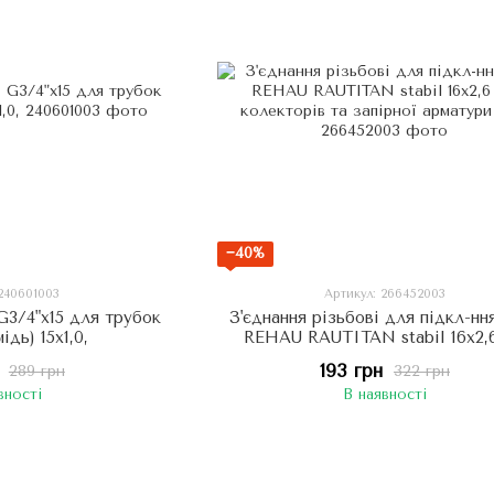
−40%
 240601003
Артикул: 266452003
 G3/4"х15 для трубок
З'єднання різьбові для підкл-нн
мідь) 15х1,0,
REHAU RAUTITAN stabil 16х2,
колекторів та запірної арматури
193 грн
289 грн
322 грн
вності
В наявності