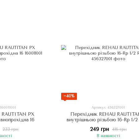
−40%
 160011001
Артикул: 456327001
 RAUTITAN PX
Перехідник REHAU RAUTITA
івнопрохідна 16
внутрішньою різьбою 16-Rp 1/
249 грн
233 грн
416 грн
вності
В наявності