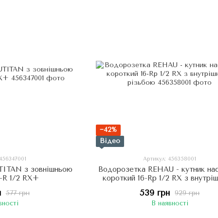
−42%
Відео
 456347001
Артикул: 456358001
TITAN з зовнішньою
Водорозетка REHAU - кутник нас
6-R 1/2 RX+
короткий 16-Rp 1/2 RX з внутрішньою
різьбою
н
539 грн
577 грн
929 грн
вності
В наявності