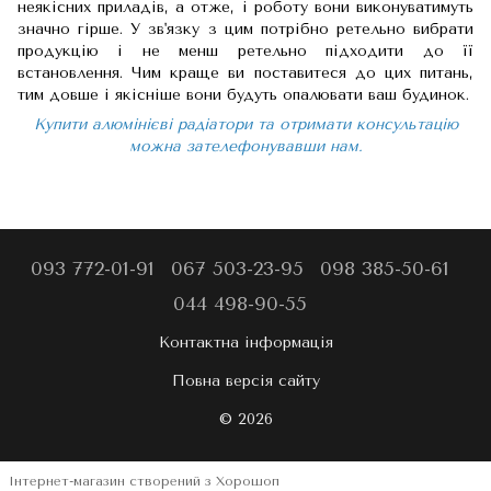
неякісних приладів, а отже, і роботу вони виконуватимуть
значно гірше. У зв'язку з цим потрібно ретельно вибрати
продукцію і не менш ретельно підходити до її
встановлення. Чим краще ви поставитеся до цих питань,
тим довше і якісніше вони будуть опалювати ваш будинок.
Купити алюмінієві радіатори та отримати консультацію
можна зателефонувавши нам.
093 772-01-91
067 503-23-95
098 385-50-61
044 498-90-55
Контактна інформація
Повна версія сайту
© 2026
Інтернет-магазин створений з Хорошоп