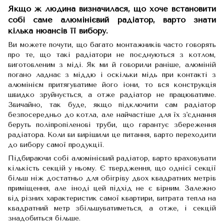
Якщо ж людина визначилася, що хоче встановити
собі саме алюмінієвий радіатор, варто знати
кілька нюансів її вибору.
Ви можете почути, що багато монтажників часто говорять
про те, що такі радіатори не поєднуються з котлом,
виготовленим з міді. Як ми й говорили раніше, алюміній
погано ладнає з міддю і оскільки мідь при контакті з
алюмінієм притягуватиме його іони, то вся конструкція
швидко зруйнується, а отже радіатор не працюватиме.
Звичайно, так буде, якщо підключити сам радіатор
безпосередньо до котла, але найчастіше для їх з'єднання
беруть поліпропіленові труби, що гарантує збереження
радіатора. Коли ви вирішили це питання, варто переходити
до вибору самої продукції.
Підбираючи собі алюмінієвий радіатор, варто враховувати
кількість секцій у ньому. Є твердження, що однієї секції
більш ніж достатньо для обігріву двох квадратних метрів
приміщення, але іноді цей підхід не є вірним. Залежно
від різних характеристик самої квартири, витрата тепла на
квадратний метр збільшуватиметься, а отже, і секцій
знадобиться більше.