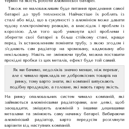
термін та якість роботи алюмінієвої батареї.
Також не маловажливим буде питання приєднання самої
батареї до труб теплоносія. Найчастіше їх роблять із
сталі або міді, що в сукупності з алюмінієм може давати
чудову електрохімічну реакцію, а внаслідок і проблем із
корозією. Для того щоб уникнути цієї проблеми і
зберегти свої батареї в більш стійкому стані, краще
перед їх встановленням поміняти трубу, з якою згодом і
з'єднають сам радіатор на хромовану, кадмовану або
некільовану. Навіть не змінюючи труби, можна поставити
прохідні пробки із цих металів, ефект буде той самий.
Як ми бачимо, недоліків значно менше, ніж переваг,
але є чимало прикладів не доброякісних товарів на
ринку, тому варто знати, які компанії випускають
подібну продукцію, а головне, які мають гарну якість.
На ринку опалювальних систем чимало компаній, які
займаються алюмінієвими радіаторами, але деякі, щоб
заощадити, змішують алюміній з іншими дешевшими
металами та змінюють саму начинку батареї. Вибираючи
алюмінієвий радіатор, варто передусім розглянути
варіанти від наступних компаній.