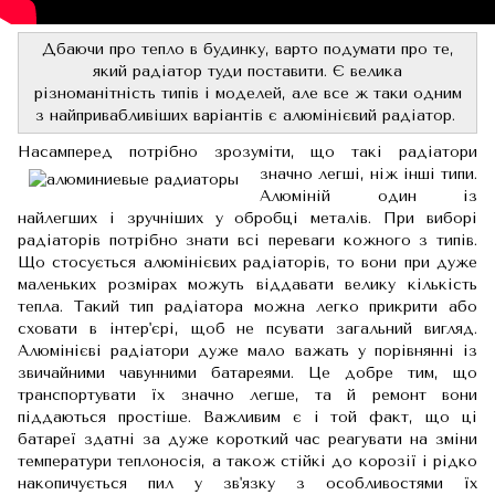
Дбаючи про тепло в будинку, варто подумати про те,
який радіатор туди поставити. Є велика
різноманітність типів і моделей, але все ж таки одним
з найпривабливіших варіантів є алюмінієвий радіатор.
Насамперед потрібно зрозу
міти, що такі радіатори
значно легші, ніж інші типи.
Алюміній один із
найлегших і зручніших у обробці металів. При виборі
радіаторів потрібно знати всі переваги кожного з типів.
Що стосується алюмінієвих радіаторів, то вони при дуже
маленьких розмірах можуть віддавати велику кількість
тепла. Такий тип радіатора можна легко прикрити або
сховати в інтер'єрі, щоб не псувати загальний вигляд.
Алюмінієві радіатори дуже мало важать у порівнянні із
звичайними чавунними батареями. Це добре тим, що
транспортувати їх значно легше, та й ремонт вони
піддаються простіше. Важливим є і той факт, що ці
батареї здатні за дуже короткий час реагувати на зміни
температури теплоносія, а також стійкі до корозії і рідко
накопичується пил у зв'язку з особливостями їх