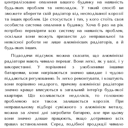
централізоване опалення вашого будинку на наявність
будь-яких проблем та неполадок. У такий спосіб ви
зможете вберегти свій радіатор від несподіваної корозії
та інших проблем. Це стосується і тих, у кого стоїть своя
особиста система опалення в будинку. Хоча б раз на рік
потрібно перевіряти всю систему на наявність проблем,
оскільки вони можуть призвести до неправильної та
неякісної роботи не лише алюмінієвих радіаторів, а й
будь-яких інших.
Підводячи підсумок можна сказати, що алюмінієві
радіатори мають чимало переваг. Вони легкі, як у вазі, і у
використанні. У порівнянні з улюбленими іншими
батареями, вони нагріваються значно швидше і чудово
піддаються регулюванню. Їх легко ремонтувати, і коштують
вони порівняно недорого, причому алюмінієві радіатори
значно краще вписуються в загальний інтер'єр будь-якої
квартири. Що коливається недоліків, то головною
проблемою все також залишається корозія. При
неправильному підборі суміжного з алюмінієм металу,
можна за лічені дні загробити батарею, але при цьому
вони значно довше працюють, якщо дотримано всіх
правил встановлення. Серед подібної продукції чимало