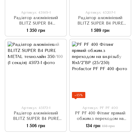
Артикул: 45149-1
Артикул: 45207-1
Радіатор алюмініевий
Радіатор алюмініевий
BLITZ SUPER B4
BLITZ SUPER B4 PURE
GRAPHITE 3R сірий
METAL технолайн 500/100
1 350 грн
1 589 грн
350/100 (1 секція)
(1 секція)
−15%
Артикул: 45173-1
Артикул: PF PF 400
Радіатор алюмініевий
PF PF 400 Фітинг прямий
BLITZ SUPER B4 PURE
обжим.з переходом на
METAL технолайн 350/100 (1
вн.різьбу 16х1/2"ВР (25/250)
1 506 грн
134 грн
158 грн
секція)
Profactor