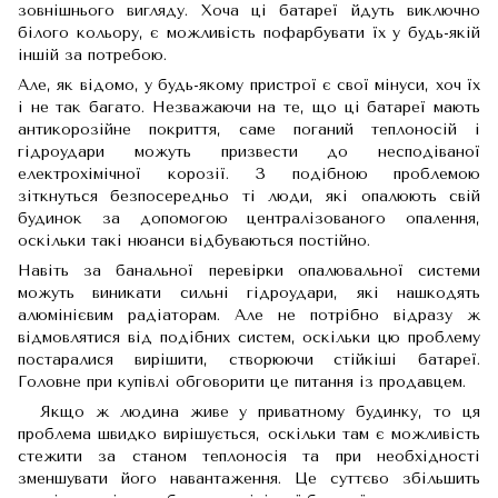
зовнішнього вигляду. Хоча ці батареї йдуть виключно
білого кольору, є можливість пофарбувати їх у будь-якій
іншій за потребою.
Але, як відомо, у будь-якому пристрої є свої мінуси, хоч їх
і не так багато. Незважаючи на те, що ці батареї мають
антикорозійне покриття, саме поганий теплоносій і
гідроудари можуть призвести до несподіваної
електрохімічної корозії. З подібною проблемою
зіткнуться безпосередньо ті люди, які опалюють свій
будинок за допомогою централізованого опалення,
оскільки такі нюанси відбуваються постійно.
Навіть за банальної перевірки опалювальної системи
можуть виникати сильні гідроудари, які нашкодять
алюмінієвим радіаторам. Але не потрібно відразу ж
відмовлятися від подібних систем, оскільки цю проблему
постаралися вирішити, створюючи стійкіші батареї.
Головне при купівлі обговорити це питання із продавцем.
Якщо ж людина живе у приватному будинку, то ця
проблема швидко вирішується, оскільки там є можливість
стежити за станом теплоносія та при необхідності
зменшувати його навантаження. Це суттєво збільшить