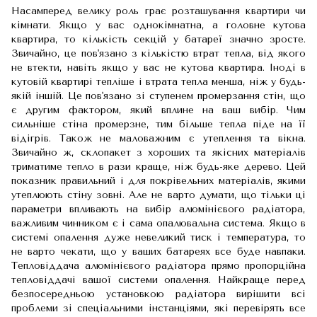
Насамперед велику роль грає розташування квартири чи
кімнати. Якщо у вас однокімнатна, а головне кутова
квартира, то кількість секцій у батареї значно зросте.
Звичайно, це пов'язано з кількістю втрат тепла, від якого
не втекти, навіть якщо у вас не кутова квартира. Іноді в
кутовій квартирі тепліше і втрата тепла менша, ніж у будь-
якій іншій. Це пов'язано зі ступенем промерзання стін, що
є другим фактором, який вплине на ваш вибір. Чим
сильніше стіна промерзне, тим більше тепла піде на її
відігрів. Також не маловажним є утеплення та вікна.
Звичайно ж, склопакет з хороших та якісних матеріалів
триматиме тепло в рази краще, ніж будь-яке дерево. Цей
показник правильний і для покрівельних матеріалів, якими
утеплюють стіну зовні. Але не варто думати, що тільки ці
параметри впливають на вибір алюмінієвого радіатора,
важливим чинником є і сама опалювальна система. Якщо в
системі опалення дуже невеликий тиск і температура, то
не варто чекати, що у ваших батареях все буде навпаки.
Тепловіддача алюмінієвого радіатора прямо пропорційна
тепловіддачі вашої системи опалення. Найкраще перед
безпосередньою установкою радіатора вирішити всі
проблеми зі спеціальними інстанціями, які перевірять все