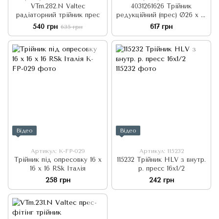
VTm.282.N Valtec
4031261626 Трійник
радіаторний трійник прес
редукційний (прес) Ø26 х 16
х 26 Idrosanitaria Bonomi
540 грн
617 грн
635 грн
S.p.a.
Відео
Відео
Артикул: K-FP-029
Артикул: 115232
Трійник під опресовку 16 х
115232 Трійник HLV з внутр.
16 х 16 RSk Італія
р. пресс 16х1/2
258 грн
242 грн