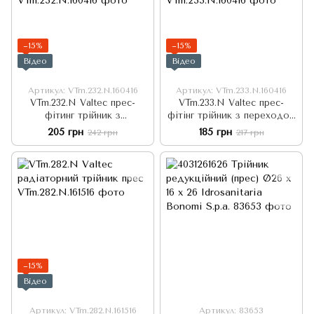
−15%
−15%
Відео
Відео
Артикул: VTm.232.N.160416
Артикул: VTm.233.N.160416
VTm.232.N Valtec прес-
VTm.233.N Valtec прес-
фітинг трійник з
фітінг трійник з переходом
переходом на внутрішнє
на зовнішнє різьблення
205 грн
185 грн
242 грн
217 грн
різьблення
−15%
Відео
Артикул: VTm.282.N.161516
Артикул: 83653