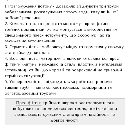
1. Розгалуження потоку - дозволяє з'єднувати три труби,
забезпечуючи розгалуження потоку води, газу чи іншої
робочої речовини.
2. Компактність та простота монтажу - прес-фітинг
трійник компактний, легко монтується з використанням
спеціального прес-інструменту, що скорочує час та
зусилля на встановлення.
3. Герметичність - забезпечує міцну та герметичну сполуку,
яка стійка до витоків.
4. Довговічність -матеріали, з яких виготовляються прес-
фітинги (латунь, нержавіюча сталь, пластик з металевими
вставками), стійкі до корозії та розраховані на тривалий
термін експлуатації.
5. Універсальність - підходить для роботи з різними
типами труб — металопластиковими, полімерними та
багатошаровими трубами.
Прес-фітинг
трійники широко застосовуються в
побутових та промислових системах, оскільки вони
відповідають сучасним стандартам надійності та
довговічності.