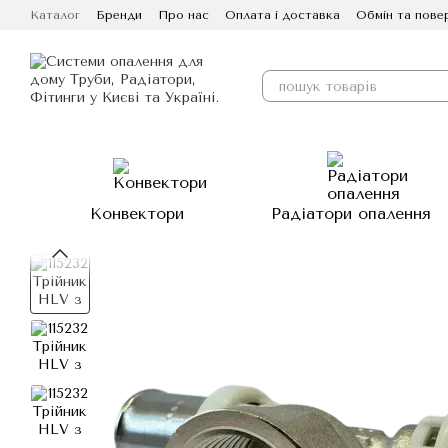
Перейти до основного контенту
Каталог
Бренди
Про нас
Оплата і доставка
Обмін та пове
Конвектори
Радіатори опалення