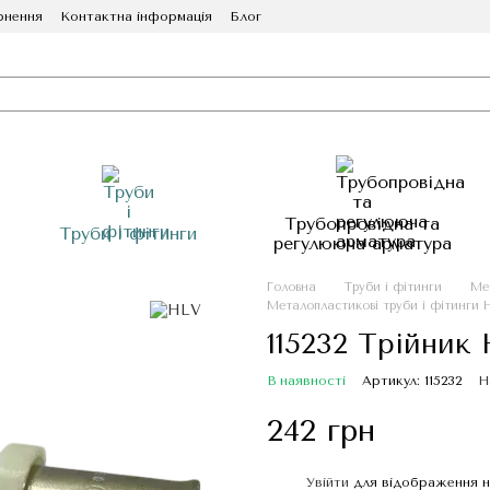
рнення
Контактна інформація
Блог
Трубопровідна та
Труби і фітинги
регулююча арматура
Головна
Труби і фітинги
Ме
Металопластикові труби і фітинги 
115232 Трійник 
В наявності
Артикул: 115232
Н
242 грн
Увійти
для відображення н
%