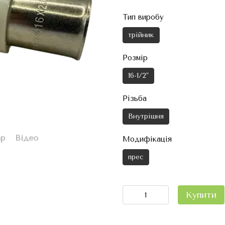
Тип виробу
трійник
Розмір
16-1/2"
Різьба
Внутрішня
ар
Відео
Модифікація
прес
Купити