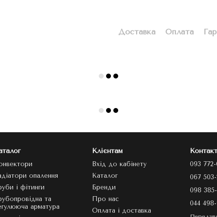
Доставка
Оплата
Гар
аталог
Клієнтам
Контакт
онвектори
Вхід до кабінету
093 772-
адіатори опалення
Каталог
067 503-
руби і фітинги
Бренди
098 385-
рубопровідна та
Про нас
044 498-
егулююча арматура
Оплата і доставка
Передзв