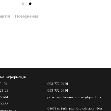
антія
Повернення
на інформація
01-91
093 772-01-91
23-95
093 772-01-91
50-61
prostory.ukraine.com.ua@gmail.com
90-55
04073 м. Київ, вул. Кирилівська 160а,
онити вам?