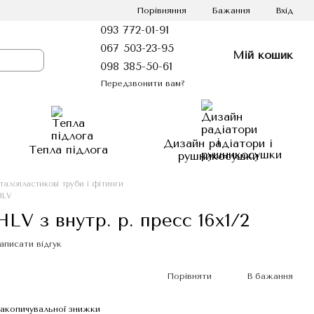
Порівняння
Бажання
Вхід
093 772-01-91
067 503-23-95
Мій кошик
098 385-50-61
Передзвонити вам?
Дизайн радіатори і
Тепла підлога
рушникосушки
талопластикові труби і фітинги
HLV
HLV з внутр. р. пресс 16х1/2
аписати відгук
Порівняти
В бажання
акопичувальної знижки