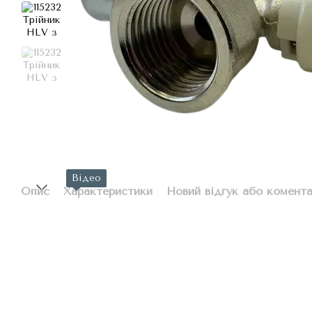
Відео
Опис
Характеристики
Новий відгук або комент