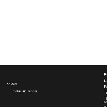
К
К
© 2026
Р
Мобільна версія
Т
Т
р