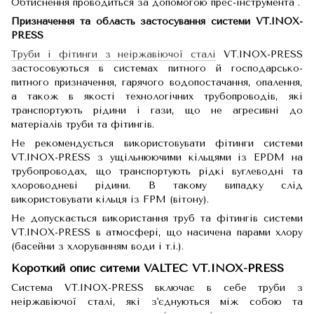
Обтиснення проводиться за допомогою прес-інструмента .
Призначення та область застосування системи VT.INOX-
PRESS
Труби і фітинги з неіржавіючої сталі
VT.INOX-PRESS
застосовуються в системах питного й господарсько-
питного призначення, гарячого водопостачання, опалення,
а також в якості технологічних трубопроводів, які
транспортують рідини і гази, що не агресивні до
матеріалів труби та фітингів.
Не рекомендується використовувати фітинги системи
VT.INOX-PRESS з ущільнюючими кільцями із EPDM на
трубопроводах, що транспортують рідкі вуглеводні та
хлороводневі рідини. В такому випадку слід
використовувати кільця із FPM (вітону).
Не допускається використання труб та фітингів системи
VT.INOX-PRESS в атмосфері, що насичена парами хлору
(басейни з хлоруванням води і т.і.).
Короткий опис ситеми VALTEC VT.INOX-PRESS
Система VT.INOX-PRESS включає в себе труби з
неіржавіючої сталі, які з'єднуються між собою та