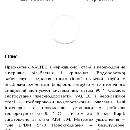
Опис
Прес-кутник VALTEC з нержавіючої сталі з переходом на
внутрішнє різьблення і кріплення (Водорозетка)
забезпечує з’єднання тонкостінної сталевої труби з
різьбовим елементом (зокрема, патрубком сантехнічного
змішувача) монтуючої системи під кутом 90 °. Область
застосування прес-водорозетки VALTEC з нержавіючої
сталі – трубопроводи водопостачання, опалення, інші
інженерні та технологічні установки з робочою
температурою до 95 ° С і тиском до 16 бар. Виріб
виготовлено зі сталі AISI 304. Матеріал ущільнення –
гума EPDM Sh70. Прес-з’єднання – безштуцерне.