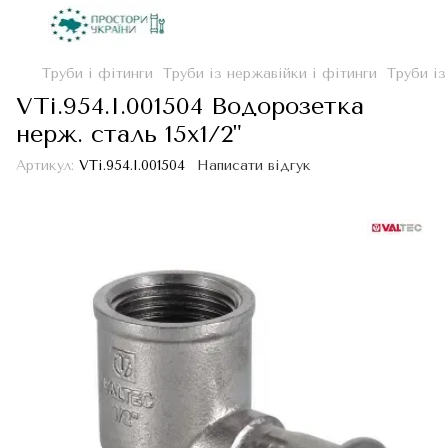
Труби і фітинги
Труби із нержавійки і фітинги
Труби із
VTi.954.I.001504 Водорозетка
нерж. сталь 15х1/2"
Артикул:
VTi.954.I.001504
Написати відгук