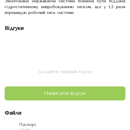
Змонтована нержавіюча система повинна бути піддана
гідростатичному випробовуванню тиском, що у 1,5 рази
перевищую робочий тиск системи.
Відгуки
Додайте перший відгук
Написати відгук
Файли
Паспорт
4.8 МБ