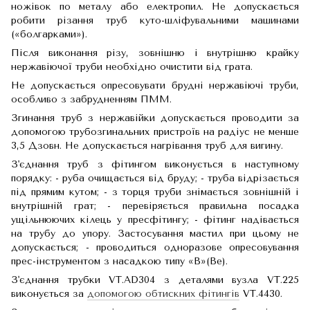
ножівок по металу або електропил. Не допускається
робити різання труб куто-шліфувальними машинами
(«болгарками»).
Після виконання різу, зовнішню і внутрішню крайку
нержавіючої труби необхідно очистити від грата.
Не допускається опресовувати брудні нержавіючі труби,
особливо з забрудненням ПММ.
Згинання труб з нержавійки допускається проводити за
допомогою трубозгинальних пристроїв на радіус не менше
3,5 Дзовн. Не допускається нагрівання труб для вигину.
З'єднання труб з фітингом виконується в наступному
порядку: - руба очищається від бруду; - труба відрізається
під прямим кутом; - з торця труби знімається зовнішній і
внутрішній грат; - перевіряється правильна посадка
ущільнюючих кілець у пресфітингу; - фітинг надівається
на трубу до упору. Застосування мастил при цьому не
допускається; - проводиться одноразове опресовування
прес-інструментом з насадкою типу «В»(Ве).
З'єднання трубки VT.AD304 з деталями вузла VT.225
виконується за
допомогою обтискних фітингів
VT.4430.