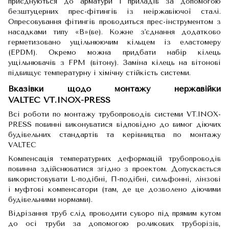
приєднуються до арматури і приладів за допомогою
безштуцерних прес-фітингів із неіржавіючої сталі.
Опресовування фітингів проводиться прес-інструментом з
насадками типу «В»(ве). Кожне з'єднання додатково
герметизовано ущільнюючим кільцем із еластомеру
(EPDM). Окремо можна придбати набір кілець
ущільнювачів з FPM (вітону). Заміна кілець на вітонові
підвищує температурну і хімічну стійкість системи.
Вказівки щодо монтажу нержавійки
VALTEC VT.INOX-PRESS
Всі роботи по монтажу трубопроводів системи VT.INOX-
PRESS повинні виконуватися відповідно до вимог діючих
будівельних стандартів та керівництва по монтажу
VALTEC
Компенсація температурних деформацій трубопроводів
повинна здійснюватися згідно з проектом. Допускається
використовувати L-подібні, П-подібні, сильфонні, лінзові
і муфтові компенсатори (там, де це дозволено діючими
будівельними нормами).
Відрізання труб слід проводити суворо під прямим кутом
до осі труби за допомогою роликових труборізів,