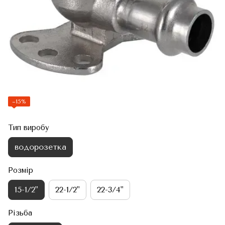
−15%
Тип виробу
водорозетка
Розмір
15-1/2"
22-1/2"
22-3/4"
Різьба