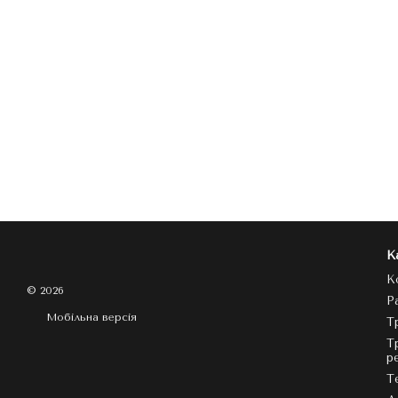
К
К
© 2026
Р
Мобільна версія
Т
Т
р
Т