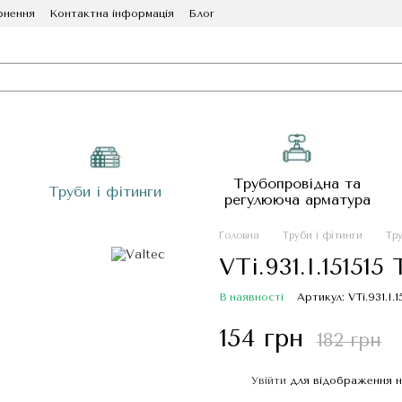
рнення
Контактна інформація
Блог
Трубопровідна та
Труби і фітинги
регулююча арматура
Головна
Труби і фітинги
Тру
VTi.931.I.151515
В наявності
Артикул: VTi.931.I.1
154 грн
182 грн
Увійти
для відображення н
%