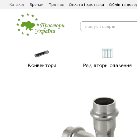
Перейти до основного контенту
Каталог
Бренди
Про нас
Оплата і доставка
Обмін та пове
Конвектори
Радіатори опалення