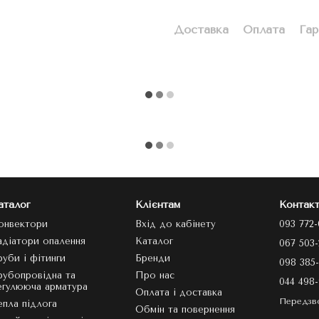
Доставка
Оплата
Гар
аталог
Клієнтам
Контакт
онвектори
Вхід до кабінету
093 772-
адіатори опалення
Каталог
067 503-
руби і фітинги
Бренди
098 385-
рубопровідна та
Про нас
044 498-
егулююча арматура
Оплата і доставка
Передзв
епла підлога
Обмін та повернення