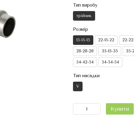
Тип виробу
трійник
Розмір
15-15-15
22-15-22
22-22
28-28-28
35-15-35
35-
54-42-54
54-54-54
Тип насадки
V
Купити