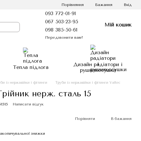
Порівняння
Бажання
Вхід
093 772-01-91
067 503-23-95
Мій кошик
098 385-50-61
Передзвонити вам?
Дизайн радіатори і
Тепла підлога
рушникосушки
би із нержавійки і фітинги
Труби із нержавійки і фітинги Valtec
 Трійник нерж. сталь 15
51515
Написати відгук
Порівняти
В бажання
акопичувальної знижки