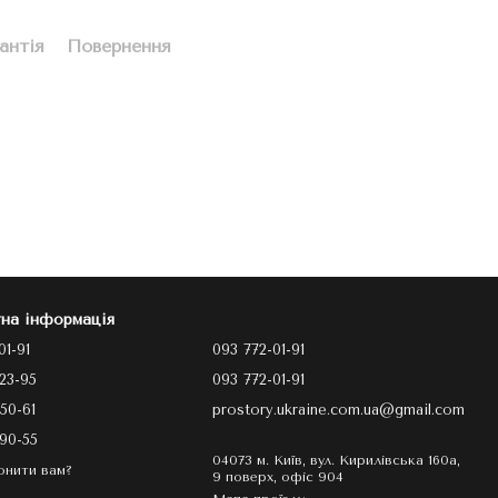
антія
Повернення
на інформація
01-91
093 772-01-91
23-95
093 772-01-91
50-61
prostory.ukraine.com.ua@gmail.com
90-55
04073 м. Київ, вул. Кирилівська 160а,
онити вам?
9 поверх, офіс 904