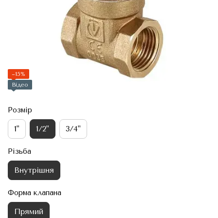
−15%
Відео
Розмір
1"
1/2"
3/4"
Різьба
Внутрішня
Форма клапана
Прямий