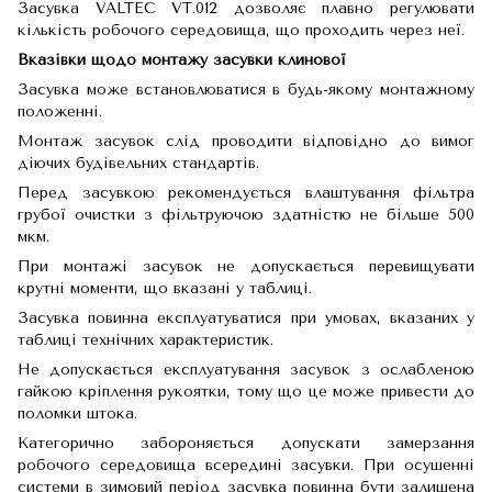
Засувка VALTEC VT.012 дозволяє плавно регулювати
кількість робочого середовища, що проходить через неї.
Вказівки щодо монтажу засувки клинової
Засувка може встановлюватися в будь-якому монтажному
положенні.
Монтаж засувок слід проводити відповідно до вимог
діючих будівельних стандартів.
Перед засувкою рекомендується влаштування фільтра
грубої очистки з фільтруючою здатністю не більше 500
мкм.
При монтажі засувок не допускається перевищувати
крутні моменти, що вказані у таблиці.
Засувка повинна експлуатуватися при умовах, вказаних у
таблиці технічних характеристик.
Не допускається експлуатування засувок з ослабленою
гайкою кріплення рукоятки, тому що це може привести до
поломки штока.
Категорично забороняється допускати замерзання
робочого середовища всередині засувки. При осушенні
системи в зимовий період засувка повинна бути залишена