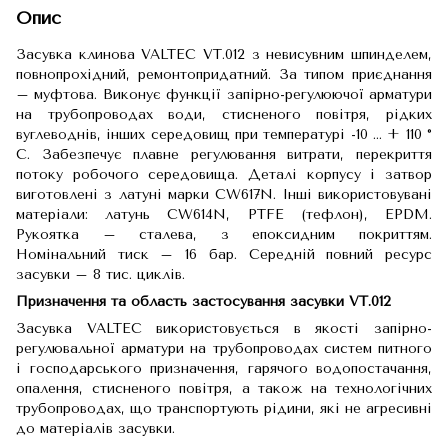
Опис
Засувка клинова VALTEC VT.012 з невисувним шпинделем,
повнопрохідний, ремонтопридатний. За типом приєднання
– муфтова. Виконує функції запірно-регулюючої арматури
на трубопроводах води, стисненого повітря, рідких
вуглеводнів, інших середовищ при температурі -10 … + 110 °
С. Забезпечує плавне регулювання витрати, перекриття
потоку робочого середовища. Деталі корпусу і затвор
виготовлені з латуні марки CW617N. Інші використовувані
матеріали: латунь CW614N, PTFE (тефлон), EPDM.
Рукоятка – сталева, з епоксидним покриттям.
Номінальний тиск – 16 бар. Середній повний ресурс
засувки – 8 тис. циклів.
Призначення та область застосування засувки VT.012
Засувка VALTEC використовується в якості запірно-
регулювальної арматури на трубопроводах систем питного
і господарського призначення, гарячого водопостачання,
опалення, стисненого повітря, а також на технологічних
трубопроводах, що транспортують рідини, які не агресивні
до матеріалів засувки.