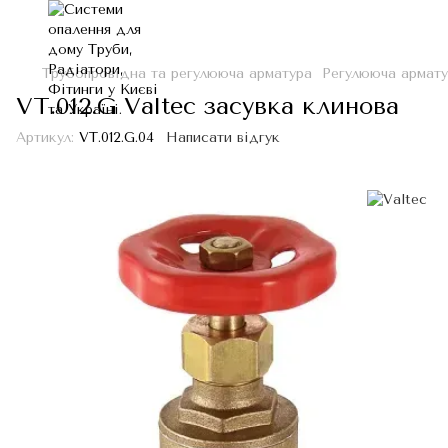
Трубопровідна та регулююча арматура
Регулююча армат
VT.012.G Valtec засувка клинова
Артикул:
VT.012.G.04
Написати відгук