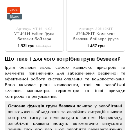
−15%
Відео
Артикул: VT.461.N.05
Артикул: 526142KIT
VT.461.N Valtec Група
526142KIT Комплект
безпеки бойлера
безпеки бойлера (група
безпеки Ø1/2" 4 kW +
1 531 грн
1 457 грн
1 801 грн
сифон Ø25/32) Caleffi
Що таке і для чого потрібна група безпеки?
Група безпеки являє собою комплекс пристроїв та
елементів, призначених для забезпечення безпечної та
ефективної роботи систем опалення та водопостачання.
Вона включає різні компоненти, такі як запобіжні
клапани, манометри, термометри та інші прилади
контролю та регулювання.
Основна функція групи безпеки
полягає у запобіганні
пошкоджень обладнання та аварійних ситуацій шляхом
контролю тиску та температури в системі. Наприклад,
запобіжні клапани можуть автоматично випускати
зайвий тиск або пар, щоб запобігти перевантаженню