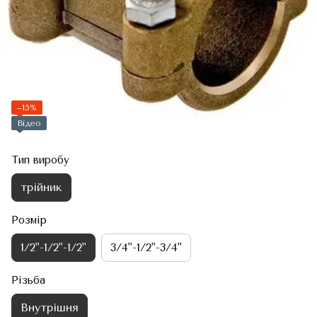
−15%
Відео
Тип виробу
трійник
Розмір
1/2"-1/2"-1/2"
3/4"-1/2"-3/4"
Різьба
Внутрішня