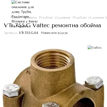
Труби і фітинги
Різьбові з'єднання
Різьбові з'єднання V
VTr.755.G Valtec ремонтна обойма
Артикул:
VTr.755.G.04
Написати відгук