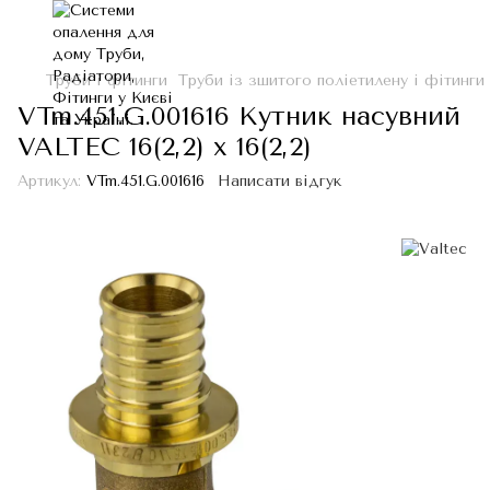
Труби і фітинги
Труби із зшитого поліетилену і фітинги
VTm.451.G.001616 Кутник насувний
VALTEC 16(2,2) х 16(2,2)
Артикул:
VTm.451.G.001616
Написати відгук