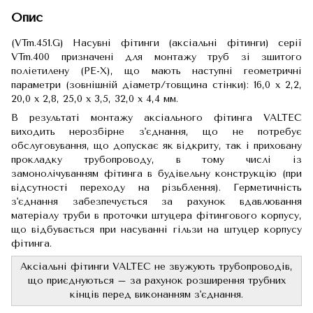
Опис
(VTm.451.G) Насувні фітинги (аксіальні фітинги) серії
VTm.400 призначені для монтажу труб зі зшитого
поліетилену (PE-X), що мають наступні геометричні
параметри (зовнішній діаметр/товщина стінки): 16,0 x 2,2,
20,0 x 2,8, 25,0 x 3,5, 32,0 x 4,4 мм.
В результаті монтажу аксіального фітинга VALTEC
виходить нерозбірне з'єднання, що не потребує
обслуговування, що допускає як відкриту, так і приховану
прокладку трубопроводу, в тому числі із
замонолічуванням фітинга в будівельну конструкцію (при
відсутності переходу на різьблення). Герметичність
з'єднання забезпечується за рахунок вдавлювання
матеріалу труби в проточки штуцера фітингового корпусу,
що відбувається при насуванні гільзи на штуцер корпусу
фітинга.
Аксіальні фітинги VALTEC не звужують трубопроводів,
що приєднуються – за рахунок розширення трубних
кінців перед виконанням з'єднання.