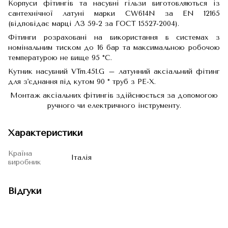
Корпуси фітингів та насувні гільзи виготовляються із
сантехнічної латуні марки CW614N за EN 12165
(відповідає марці ЛЗ 59-2 за ГОСТ 15527-2004).
Фітинги розраховані на використання в системах з
номінальним тиском до 16 бар та максимальною робочою
температурою не вище 95 °С.
Кутник насувний VTm.451.G – латунний аксіальний фітинг
для з'єднання під кутом 90 ° труб з PE-X.
Монтаж аксіальних фітингів здійснюється за допомогою
ручного чи електричного інструменту.
Характеристики
Країна
Італія
виробник
Відгуки