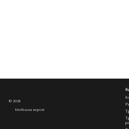
К
К
© 2026
Р
Мобільна версія
Т
Т
р