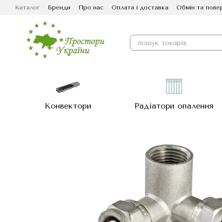
Перейти до основного контенту
Каталог
Бренди
Про нас
Оплата і доставка
Обмін та пове
Конвектори
Радіатори опалення