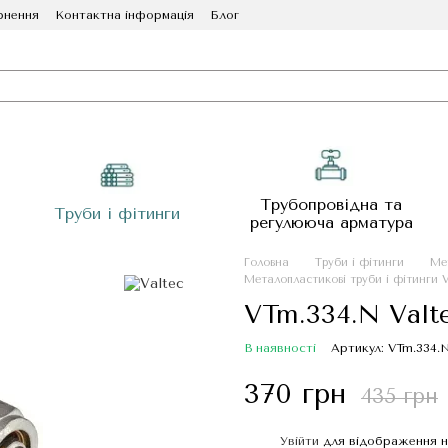
рнення
Контактна інформація
Блог
Трубопровідна та
Труби і фітинги
регулююча арматура
Головна
Труби і фітинги
Ме
Металопластикові труби і фітинги V
VTm.334.N Val
В наявності
Артикул: VTm.334.N
370 грн
435 грн
Увійти
для відображення н
%