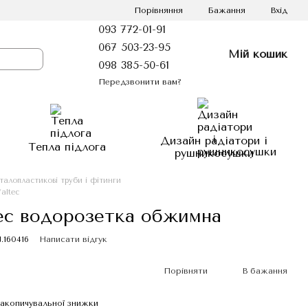
Порівняння
Бажання
Вхід
093 772-01-91
067 503-23-95
Мій кошик
098 385-50-61
Передзвонити вам?
Дизайн радіатори і
Тепла підлога
рушникосушки
талопластикові труби і фітинги
altec
tec водорозетка обжимна
.160416
Написати відгук
Порівняти
В бажання
акопичувальної знижки