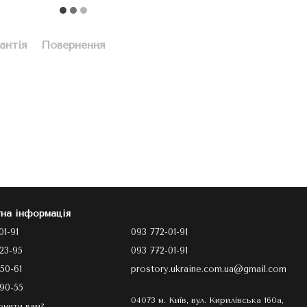
антія
Повернення
на інформація
01-91
093 772-01-91
23-95
093 772-01-91
50-61
prostory.ukraine.com.ua@gmail.com
90-55
04073 м. Київ, вул. Кирилівська 160а,
онити вам?