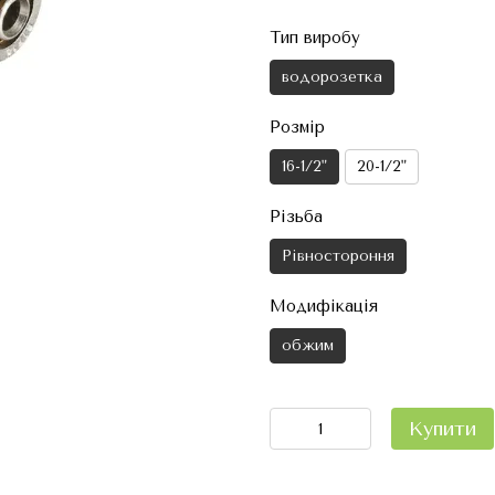
Тип виробу
водорозетка
Розмір
16-1/2"
20-1/2"
Різьба
Рівностороння
Модифікація
обжим
Купити