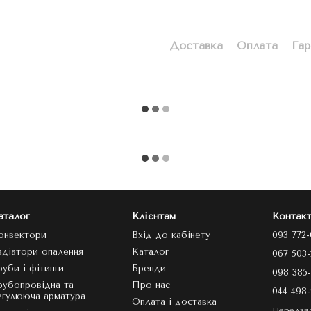
Доставка
Оплата
Гар
аталог
Клієнтам
Контакт
онвектори
Вхід до кабінету
093 772-
адіатори опалення
Каталог
067 503-
руби і фітинги
Бренди
098 385-
рубопровідна та
Про нас
044 498-
егулююча арматура
Оплата і доставка
Передзв