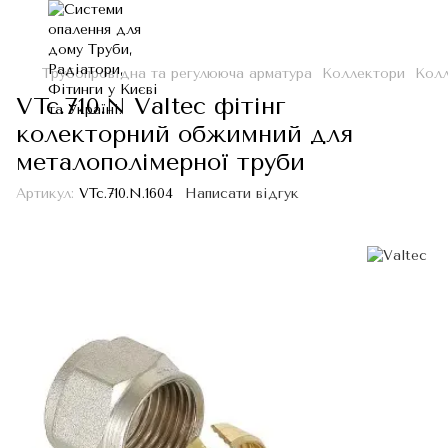
Трубопровідна та регулююча арматура
Коллектори
Колл
VTc.710.N Valtec фітінг
колекторний обжимний для
металополімерної труби
Артикул:
VTc.710.N.1604
Написати відгук