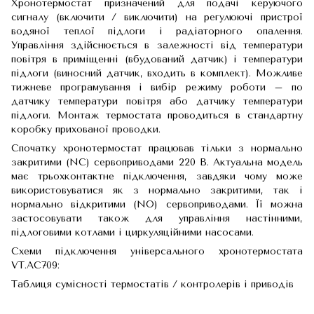
Хронотермостат призначений для подачі керуючого
сигналу (включити / виключити) на регулюючі пристрої
водяної теплої підлоги і радіаторного опалення.
Управління здійснюється в залежності від температури
повітря в приміщенні (вбудований датчик) і температури
підлоги (виносний датчик, входить в комплект). Можливе
тижневе програмування і вибір режиму роботи – по
датчику температури повітря або датчику температури
підлоги. Монтаж термостата проводиться в стандартну
коробку прихованої проводки.
Спочатку хронотермостат працював тільки з нормально
закритими (NC) сервоприводами 220 В. Актуальна модель
має трьохконтактне підключення, завдяки чому може
використовуватися як з нормально закритими, так і
нормально відкритими (NO) сервоприводами. Її можна
застосовувати також для управління настінними,
підлоговими котлами і циркуляційними насосами.
Схеми підключення універсального хронотермостата
VT.AC709:
Таблиця сумісності термостатів / контролерів і приводів