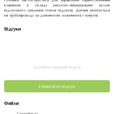
Головка застосовується для управління термостатичним
клапаном в складі насосно-змішувальних вузлів
підлогового опалення (тепла підлога). Датчик монтується
на трубопроводі за допомогою ложемента і хомутів.
Відгуки
Додайте перший відгук
Написати відгук
Файли
Сертифікат