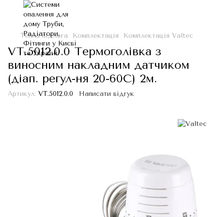
Тепла підлога
Комплектація
Комплектація Valtec
VT.5012.0.0 Термоголівка з
виносним накладним датчиком
(діап. регул-ня 20-60С) 2м.
Артикул:
VT.5012.0.0
Написати відгук