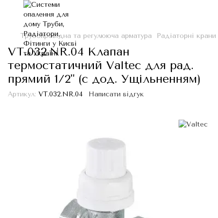
Трубопровідна та регулююча арматура
Радіаторні крани
VT.032.NR.04 Клапан
термостатичний Valtec для рад.
прямий 1/2" (с дод. Ущільненням)
Артикул:
VT.032.NR.04
Написати відгук