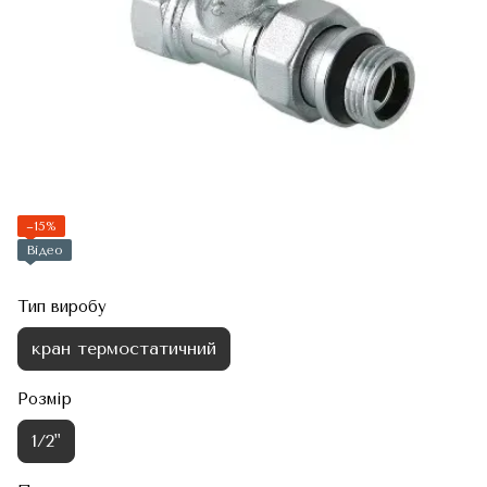
−15%
Відео
Тип виробу
кран термостатичний
Розмір
1/2"