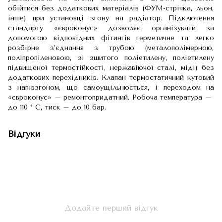
обійтися без додаткових матеріалів (ФУМ-стрічка, льон,
інше) при установці згону на радіатор. Підключення
стандарту «євроконус» дозволяє організувати за
допомогою відповідних фітингів герметичне та легко
розбірне з’єднання з трубою (металополімерною,
поліпропіленовою, зі зшитого поліетилену, поліетилену
підвищеної термостійкості, нержавіючої сталі, міді) без
додаткових перехідників. Клапан термостатичний кутовий
з напівзгоном, що самоущільнюється, і переходом на
«євроконус» – ремонтопридатний. Робоча температура – ​​
до 110 ° С, тиск – до 10 бар.
Відгуки
Додайте перший відгук