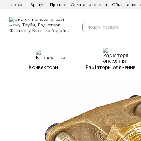
Перейти до основного контенту
Каталог
Бренди
Про нас
Оплата і доставка
Обмін та пове
Конвектори
Радіатори опалення