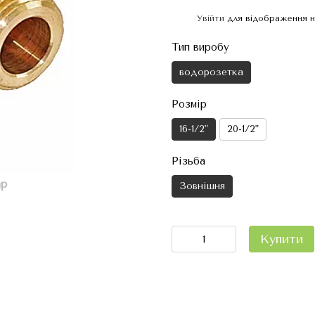
Увійти
для відображення н
%
Тип виробу
водорозетка
Розмір
16-1/2"
20-1/2"
Різьба
ар
Зовнішня
Купити