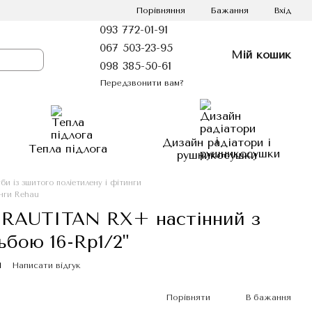
Порівняння
Бажання
Вхід
093 772-01-91
067 503-23-95
Мій кошик
098 385-50-61
Передзвонити вам?
Дизайн радіатори і
Тепла підлога
рушникосушки
би із зшитого поліетилену і фітинги
инги Rehau
RAUTITAN RX+ настінний з
ьбою 16-Rp1/2"
1
Написати відгук
Порівняти
В бажання