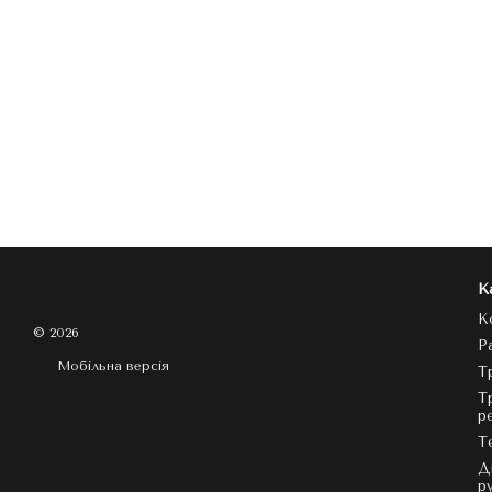
К
К
© 2026
Р
Мобільна версія
Т
Т
р
Т
Д
р