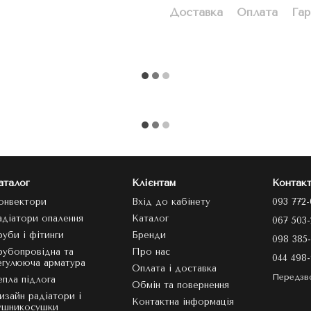
Доставка
Оплата
Гар
аталог
Клієнтам
Контакт
онвектори
Вхід до кабінету
093 772-
адіатори опалення
Каталог
067 503-
руби і фітинги
Бренди
098 385-
рубопровідна та
Про нас
044 498-
егулююча арматура
Оплата і доставка
Передзв
епла підлога
Обмін та повернення
изайн радіатори і
Контактна інформація
ушникосушки