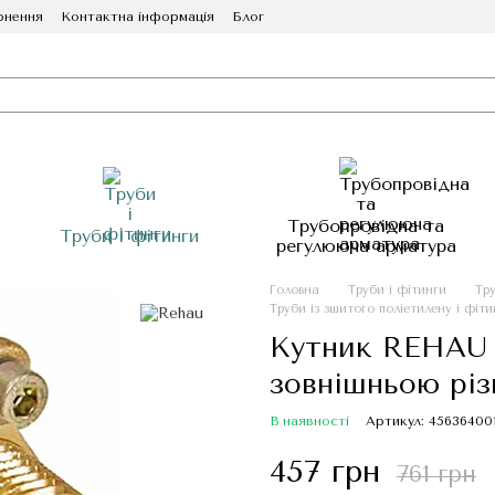
рнення
Контактна інформація
Блог
Трубопровідна та
Труби і фітинги
регулююча арматура
Головна
Труби і фітинги
Тру
Труби із зшитого поліетилену і фіт
Кутник REHAU 
зовнішньою різ
В наявності
Артикул: 45636400
457 грн
761 грн