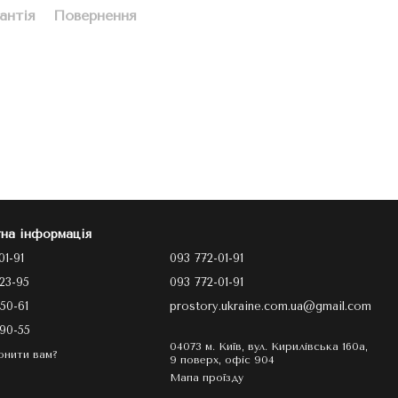
антія
Повернення
на інформація
01-91
093 772-01-91
23-95
093 772-01-91
50-61
prostory.ukraine.com.ua@gmail.com
90-55
04073 м. Київ, вул. Кирилівська 160а,
онити вам?
9 поверх, офіс 904
Мапа проїзду