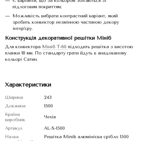
Є варіанти, що за кольором збігаються зі
підлоговим покриттям;
Можливість вибрати контрастний варіант, який
зробить конвектор незмінною частиною декору
інтер'єру.
Конструкція декоративної решітки Мініб
Для конвектора
Мініб Т-60
підходить решітка з висотою
планки 18 мм. По стандарту грати йдуть в анадованому
кольорі Сатин.
Характеристики
Ширина
243
Довжина
1500
Країна
Чехія
виробник
Артикул
AL-S-1500
Назва
Решітка Minib алюмінієва срібло 1500