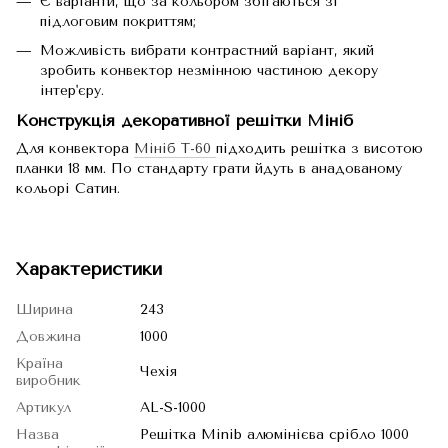
Є варіанти, що за кольором збігаються зі
підлоговим покриттям;
Можливість вибрати контрастний варіант, який
зробить конвектор незмінною частиною декору
інтер'єру.
Конструкція декоративної решітки Мініб
Для конвектора
Мініб Т-60
підходить решітка з висотою
планки 18 мм. По стандарту грати йдуть в анадованому
кольорі Сатин.
Характеристики
Ширина
243
Довжина
1000
Країна
Чехія
виробник
Артикул
AL-S-1000
Назва
Решітка Minib алюмінієва срібло 1000