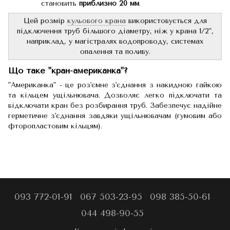
становить
приблизно 20 мм
.
Цей розмір
кульового крана
використовується для
підключення труб більшого діаметру, ніж у крана 1/2",
наприклад, у магістралях водопроводу, системах
опалення та поливу.
Що таке "кран-американка"?
"Американка" - це роз'ємне з'єднання з накидною гайкою
та кільцем ущільнювача. Дозволяє легко підключати та
відключати кран без розбирання труб. Забезпечує надійне
герметичне з'єднання завдяки ущільнювачам (гумовим або
фторопластовим кільцям).
093 772-01-91
067 503-23-95
098 385-50-61
044 498-90-55