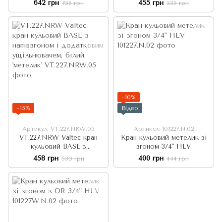
642 грн
455 грн
756 грн
535 грн
−10%
−15%
Відео
Артикул: VT.227.NRW.05
Артикул: 101227.N.02
VT.227.NRW Valtec кран
Кран кульовий метелик зі
кульовий BASE з
згоном 3/4" HLV
напівзгоном і додатковим
458 грн
400 грн
539 грн
444 грн
ущільнювачем, білий
'метелик'