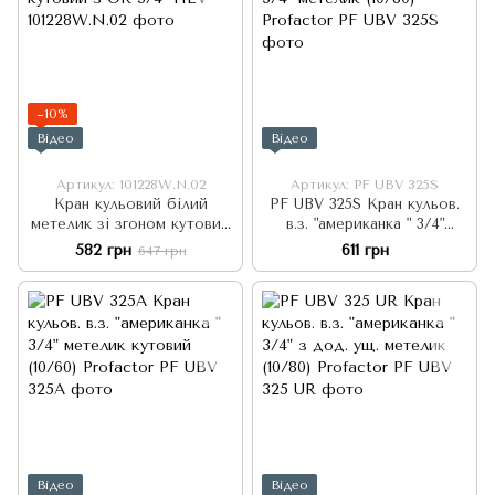
−10%
Відео
Відео
Артикул: 101228W.N.02
Артикул: PF UBV 325S
Кран кульовий білий
PF UBV 325S Кран кульов.
метелик зі згоном кутовий
в.з. "американка " 3/4"
з OR 3/4" HLV
метелик (10/80) Profactor
582 грн
611 грн
647 грн
Відео
Відео