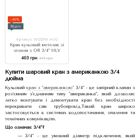
−10%
Відео
Артикул: 101227W.N.02
Кран кульовий метелик зі
згоном з OR 3/4" HLV
403 грн
447 грн
Купити шаровий кран з американкою 3/4
дюйма
Кульовий
кран з "американкою"
3/4" - це запірний клапан з
роз'ємним з'єднанням типу "американка", який дозволяє
легко монтувати і демонтувати кран без необхідності
перекривати сам трубопровід.Такий кран широко
застосовується в системах водопостачання, опалення та
технічних комунікаціях.
Що означає 3/4"?
3/4" - це умовний діаметр підключення, який