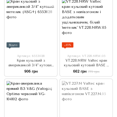
Відео
−15%
Артикул: 6553028
Артикул: VT.228.NRW.05
Кран кульовий з
VT.228.NRW Valtec кран
американкой 3/4" кутовий
кульовий кутовий BASE з
метелик (ASG+)
напівзгоном і додатковим
906 грн
662 грн
779 грн
ущільнювачем, білий
'метелик'