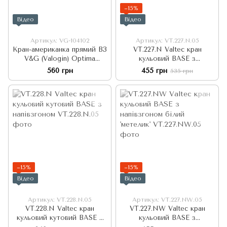
−15%
Відео
Відео
Артикул: VG-104102
Артикул: VT.227.N.05
Кран-американка прямий ВЗ
VT.227.N Valtec кран
V&G (Valogin) Optima
кульовий BASE з
червоний
напівзгоном
560 грн
455 грн
535 грн
−15%
−15%
Відео
Відео
Артикул: VT.228.N.05
Артикул: VT.227.NW.05
VT.228.N Valtec кран
VT.227.NW Valtec кран
кульовий кутовий BASE з
кульовий BASE з
напівзгоном
напівзгоном білий 'метелик'