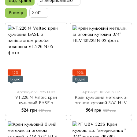
Вид крана
З американкою
Розмір
3/4"
−15%
−10%
Відео
Відео
Артикул: VT.226.N.05
Артикул: 101228.N.02
VT.226.N Valtec кран
Кран кульовий метелик зі
кульовий BASE з
згоном кутовий 3/4" HLV
напівзгоном різьба
524 грн
564 грн
617 грн
627 грн
зовнішня