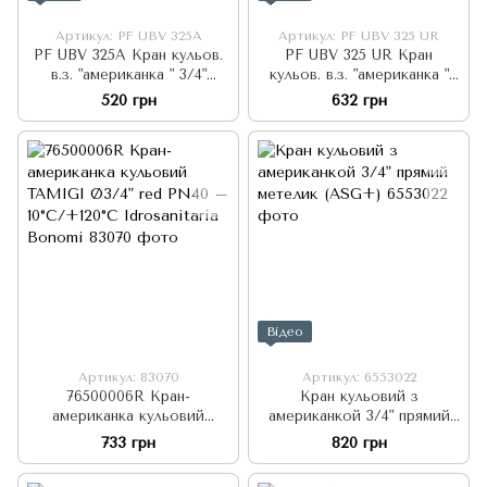
Артикул: PF UBV 325А
Артикул: PF UBV 325 UR
PF UBV 325А Кран кульов.
PF UBV 325 UR Кран
в.з. "американка " 3/4"
кульов. в.з. "американка "
метелик кутовий (10/60)
3/4" з дод. ущ. метелик
520 грн
632 грн
Profactor
(10/80) Profactor
Відео
Артикул: 83070
Артикул: 6553022
76500006R Кран-
Кран кульовий з
американка кульовий
американкой 3/4" прямий
TAMIGI Ø3/4" red PN40 –
метелик (ASG+)
733 грн
820 грн
10°C/+120°C Idrosanitaria
Bonomi