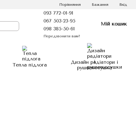
Порівняння
Бажання
Вхід
093 772-01-91
067 503-23-95
Мій кошик
098 385-50-61
Передзвонити вам?
Дизайн радіатори і
Тепла підлога
рушникосушки