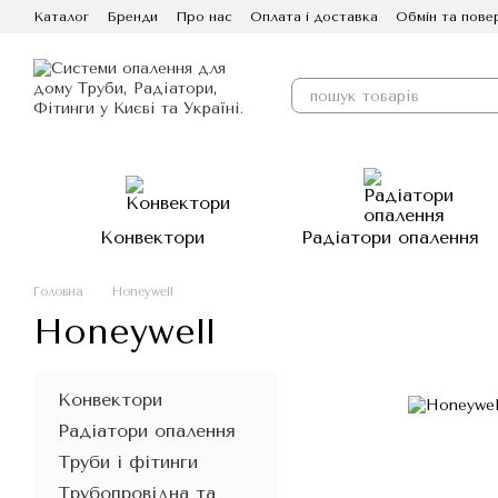
Перейти до основного контенту
Каталог
Бренди
Про нас
Оплата і доставка
Обмін та пове
Конвектори
Радіатори опалення
Головна
Honeywell
Honeywell
Конвектори
Радіатори опалення
Труби і фітинги
Трубопровідна та