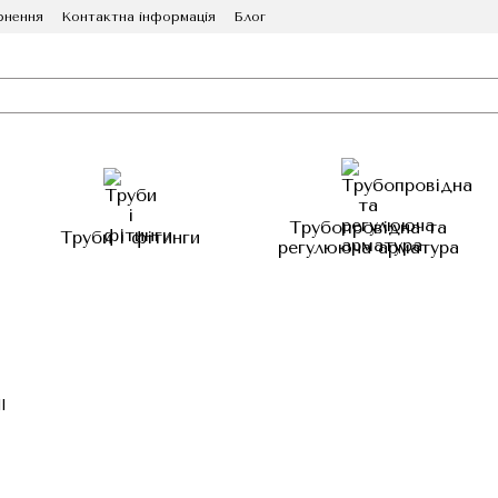
рнення
Контактна інформація
Блог
Трубопровідна та
Труби і фітинги
регулююча арматура