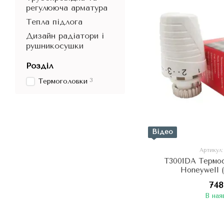
регулююча арматура
Тепла підлога
Дизайн радіатори і
рушникосушки
Розділ
3
Термоголовки
Відео
Артикул
T3001DA Термос
Honeywell 
748
В ная