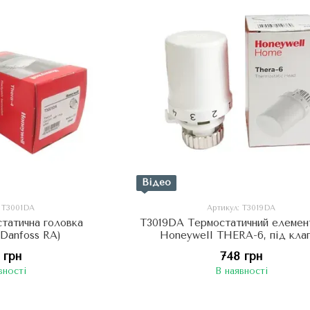
Відео
: T3001DA
Артикул: T3019DA
татична головка
T3019DA Термостатичний елемент
(Danfoss RA)
Honeywell THERA-6, під кла
ДАНФОСС
 грн
748 грн
вності
В наявності