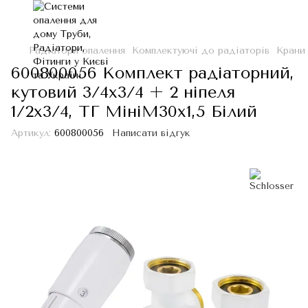
Радіатори опалення
Комплектуючі до радіаторів
Крани
600800056 Комплект радіаторний,
кутовий 3/4x3/4 + 2 ніпеля
1/2х3/4, ТГ МініM30x1,5 Білий
Артикул:
600800056
Написати відгук