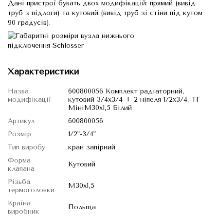
Дані пристрої бувать двох модифікацій: прямий (вивід
труб з підлоги) та кутовий (вивід труб зі стіни під кутом
90 градусів).
Характеристики
Назва
600800056 Комплект радіаторний,
модифікації
кутовий 3/4x3/4 + 2 ніпеля 1/2х3/4, ТГ
МініM30x1,5 Білий
Артикул
600800056
Розмір
1/2"-3/4"
Тип виробу
кран запірний
Форма
Кутовий
клапана
Різьба
М30х1,5
термоголовки
Країна
Польща
виробник