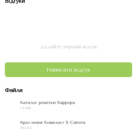
Відгуки
Додайте перший відгук
Написати відгук
Файли
Каталог решітки Каррера
1.4 МБ
PDF
Креслення Комплект S Carrera
362 КБ
PDF