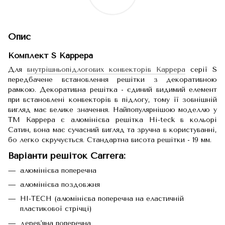
Опис
Комплект S Каррера
Для
внутрішньопідлогових конвекторів Каррера
серії S
передбачене встановлення решітки з декоративною
рамкою. Декоративна решітка - єдиний видимий елемент
при встановлені конвекторів в підлогу, тому її зовнішній
вигляд має велике значення. Найпопулярнішою моделлю у
ТМ Каррера є алюмінієва решітка Hi-teck в кольорі
Сатин, вона має сучасний вигляд та зручна в користуванні,
бо легко скручується. Стандартна висота решітки - 19 мм.
Варіанти решіток Carrera:
алюмінієва поперечна
алюмінієва поздовжня
HI-TECH (алюмінієва поперечна на еластичній
пластикової стрічці)
дерев'яна поперечна