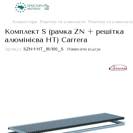
Конвектори
Решітки та комплекти
Решітки та комплекти
Комплект S (рамка ZN + решiтка
алюмінієва НТ) Carrera
Артикул:
SZN+HT_18/100_S
Написати відгук