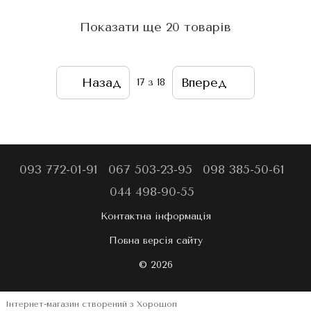
Показати ще 20 товарів
Назад
Вперед
17
з 18
093 772-01-91
067 503-23-95
098 385-50-61
044 498-90-55
Контактна інформація
Повна версія сайту
© 2026
Інтернет-магазин створений з Хорошоп