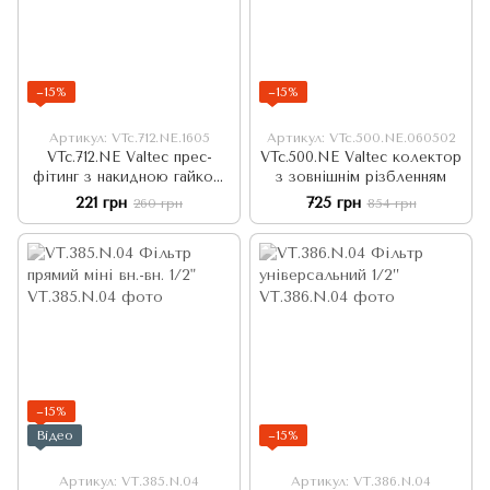
−15%
−15%
Артикул: VTc.712.NE.1605
Артикул: VTc.500.NE.060502
VTc.712.NE Valtec прес-
VTc.500.NE Valtec колектор
фітинг з накидною гайкою
з зовнішнім різбленням
під «євроконус»
221 грн
725 грн
260 грн
854 грн
−15%
Відео
−15%
Артикул: VT.385.N.04
Артикул: VT.386.N.04