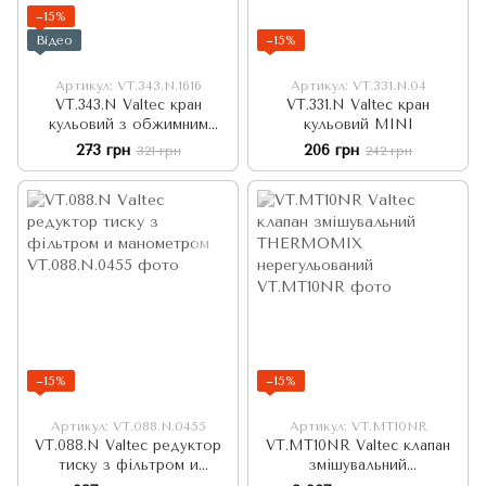
−15%
Відео
−15%
Артикул: VT.343.N.1616
Артикул: VT.331.N.04
VT.343.N Valtec кран
VT.331.N Valtec кран
кульовий з обжимним
кульовий MINI
з'єднанням рівносторонній
273 грн
206 грн
321 грн
242 грн
−15%
−15%
Артикул: VT.088.N.0455
Артикул: VT.MT10NR
VT.088.N Valtec редуктор
VT.MT10NR Valtec клапан
тиску з фільтром и
змішувальний
манометром
THERMOMIX