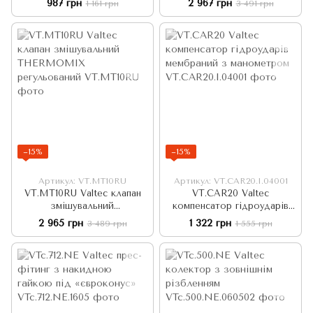
987 грн
2 967 грн
1 161 грн
3 491 грн
нерегульований
−15%
−15%
Артикул: VT.MT10RU
Артикул: VT.CAR20.I.04001
VT.MT10RU Valtec клапан
VT.CAR20 Valtec
змішувальний
компенсатор гідроударів
THERMOMIX регульований
мембраний з манометром
2 965 грн
1 322 грн
3 489 грн
1 555 грн