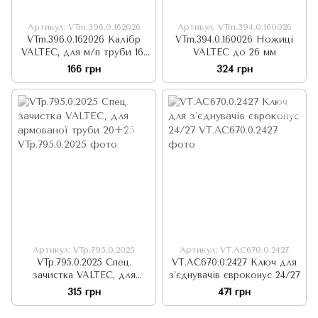
Артикул: VTm.396.0.162026
Артикул: VTm.394.0.160026
VTm.396.0.162026 Калібр
VTm.394.0.160026 Ножиці
VALTEC, для м/п труби 16-
VALTEC до 26 мм
20-26, з ножами для зняття
166 грн
324 грн
фаски
Артикул: VTp.795.0.2025
Артикул: VT.AC670.0.2427
VTp.795.0.2025 Спец.
VT.AC670.0.2427 Ключ для
зачистка VALTEC, для
з`єднувачів євроконус 24/27
армованої труби 20+25
315 грн
471 грн