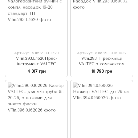
Артикул: VTm.293.L.1620
Артикул: VTm.293.0.160032
VTm.293.L.1620Прес-
Vtm.293. Прес-кліщі
інструмент VALTEC
VALTEC з комплектом
малогабаритний ручний с
насадок
4 317 грн
10 793 грн
компл. насадок 16-20
стандарт TH