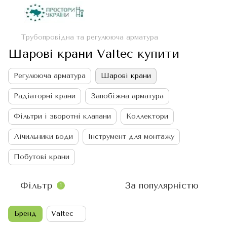
Трубопровідна та регулююча арматура
Шарові крани Valtec купити
Регулююча арматура
Шарові крани
Радіаторні крани
Запобіжна арматура
Фільтри і зворотні клапани
Коллектори
Лічильники води
Інструмент для монтажу
Побутові крани
Фільтр
За популярністю
1
Бренд
Valtec