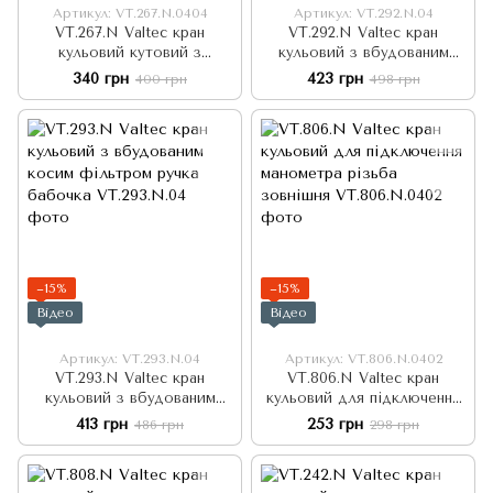
Артикул: VT.267.N.0404
Артикул: VT.292.N.04
VT.267.N Valtec кран
VT.292.N Valtec кран
кульовий кутовий з
кульовий з вбудованим
накидною гайкою різьба
косим фільтром
340 грн
423 грн
400 грн
498 грн
зовнішня
−15%
−15%
Відео
Відео
Артикул: VT.293.N.04
Артикул: VT.806.N.0402
VT.293.N Valtec кран
VT.806.N Valtec кран
кульовий з вбудованим
кульовий для підключення
косим фільтром ручка
манометра різьба зовнішня
413 грн
253 грн
486 грн
298 грн
бабочка