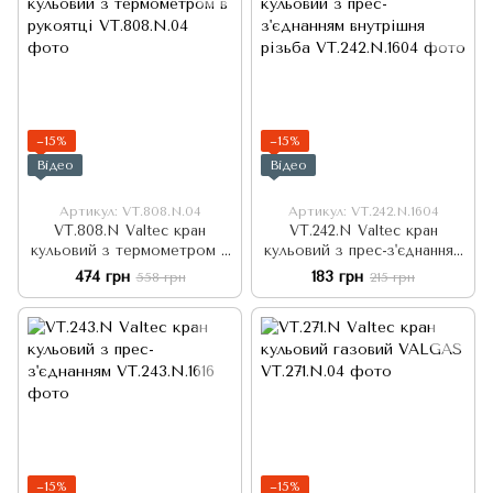
−15%
−15%
Відео
Відео
Артикул: VT.808.N.04
Артикул: VT.242.N.1604
VT.808.N Valtec кран
VT.242.N Valtec кран
кульовий з термометром в
кульовий з прес-з'єднанням
рукоятці
внутрішня різьба
474 грн
183 грн
558 грн
215 грн
−15%
−15%