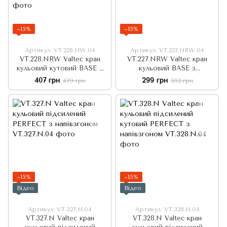
−15%
−15%
Артикул: VT.228.NW.04
Артикул: VT.227.NRW.04
VT.228.NRW Valtec кран
VT.227.NRW Valtec кран
кульовий кутовий BASE з
кульовий BASE з
напівзгоном і додатковим
напівзгоном і додатковим
407 грн
299 грн
479 грн
352 грн
ущільнювачем, білий
ущільнювачем, білий
'метелик'
'метелик'
−15%
−15%
Відео
Відео
Артикул: VT.327.N.04
Артикул: VT.328.N.04
VT.327.N Valtec кран
VT.328.N Valtec кран