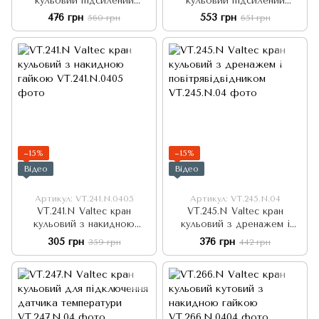
кульовий підсилений
кульовий підсилений
PERFECT з напівзгоном
кутовий PERFECT з
476 грн
553 грн
560 грн
651 грн
напівзгоном
−15%
−15%
Відео
Відео
Артикул: VT.241.N.0405
Артикул: VT.245.N.04
VT.241.N Valtec кран
VT.245.N Valtec кран
кульовий з накидною
кульовий з дренажем і
гайкою
повітрявідвідником
305 грн
376 грн
359 грн
442 грн