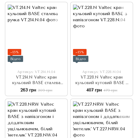
−15%
−15%
Відео
Відео
Артикул: VT.214.N.04
Артикул: VT.228.N.04
VT.214.N Valtec кран
VT.228.N Valtec кран
кульовий BASE сталева
кульовий кутовий BASE з
ручка
напівзгоном
263 грн
407 грн
309 грн
479 грн