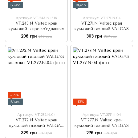
Відео
Відео
Артикул: VT.243.N.1616
Артикул: VT.271.N.04
VT.243.N Valtec кран
VT.271.N Valtec кран
кульовий з прес-з'єднанням
кульовий газовий VALGAS
206 грн
303 грн
243 грн
357 грн
−15%
Відео
−15%
Артикул: VT.272.N.04
Артикул: VT.277.N.04
VT.272.N Valtec кран
VT.277.N Valtec кран
кульовий газовий VALGAS
кульовий газовий VALGAS
вн.-зовн.
329 грн
276 грн
387 грн
324 грн