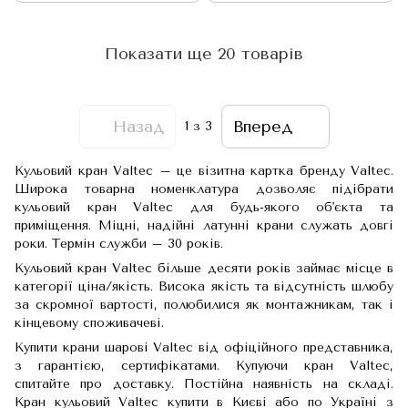
Показати ще 20 товарів
Назад
Вперед
1
з 3
Кульовий кран Valtec – це візитна картка бренду Valtec.
Широка товарна номенклатура дозволяє підібрати
кульовий кран Valtec для будь-якого об'єкта та
приміщення. Міцні, надійні латунні крани служать довгі
роки. Термін служби – 30 років.
Кульовий кран Valtec більше десяти років займає місце в
категорії ціна/якість. Висока якість та відсутність шлюбу
за скромної вартості, полюбилися як монтажникам, так і
кінцевому споживачеві.
Купити крани шарові Valtec від офіційного представника,
з гарантією, сертифікатами. Купуючи кран Valtec,
спитайте про доставку. Постійна наявність на складі.
Кран кульовий Valtec купити в Києві або по Україні з