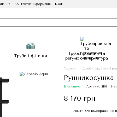
рнення
Контактна інформація
Блог
Трубопровідна та
Труби і фітинги
регулююча арматура
Головна
Дизайн радіатори і ру
Рушникосушка G
В наявності
Артикул: 2101
Нап
8 170 грн
Увійти
для відображення н
%