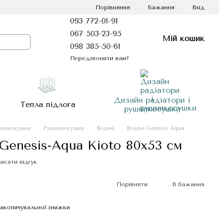
Порівняння
Бажання
Вхід
093 772-01-91
067 503-23-95
Мій кошик
098 385-50-61
Передзвонити вам?
Дизайн радіатори і
Тепла підлога
рушникосушки
шникосушки
Рушникосушки
Водяні
Водяні Genesis Aqua
enesis-Aqua Kioto 80x53 см
исати відгук
Порівняти
В бажання
акопичувальної знижки