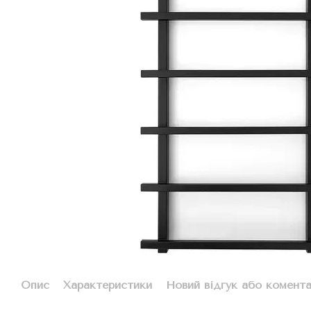
Опис
Характеристики
Новий відгук або комент