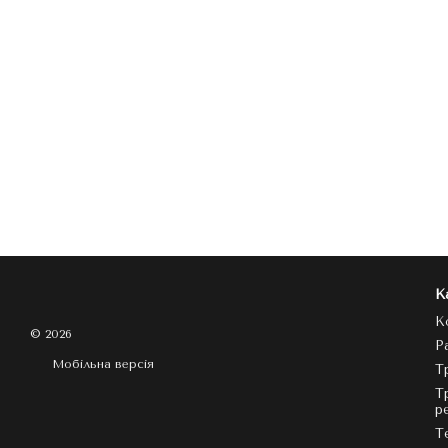
К
К
© 2026
Р
Мобільна версія
Т
Т
р
Т