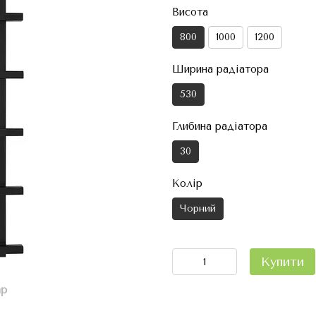
Висота
800
1000
1200
Ширина радіатора
530
Глибина радіатора
30
Колір
Чорний
Купити
ар