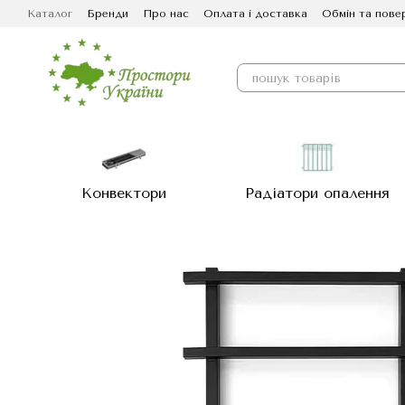
Перейти до основного контенту
Каталог
Бренди
Про нас
Оплата і доставка
Обмін та пове
Конвектори
Радіатори опалення