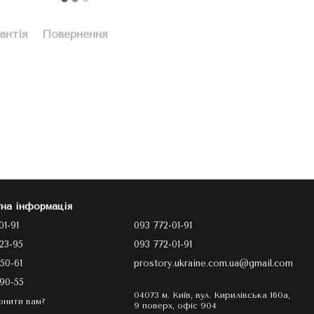
антія
Повернення
на інформація
01-91
093 772-01-91
23-95
093 772-01-91
50-61
prostory.ukraine.com.ua@gmail.com
90-55
04073 м. Київ, вул. Кирилівська 160а,
онити вам?
9 поверх, офіс 904