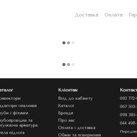
Доставка
Оплата
Гар
аталог
Клієнтам
Контакт
онвектори
Вхід до кабінету
093 772-
адіатори опалення
Каталог
067 503-
руби і фітинги
Бренди
098 385-
рубопровідна та
Про нас
044 498-
егулююча арматура
Оплата і доставка
Передзв
епла підлога
Обмін та повернення