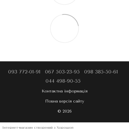
093 772-01-91
067 503-23-95
098 385-50-61
044 498-90-55
Контактна інформація
Повна версія сайту
© 2026
Інтернет-магазин створений з Хорошоп