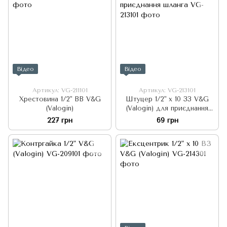
Відео
Відео
Артикул: VG-211101
Артикул: VG-213101
Хрестовина 1/2" ВВ V&G
Штуцер 1/2" x 10 ЗЗ V&G
(Valogin)
(Valogin) для приєднання
шланга
227 грн
69 грн