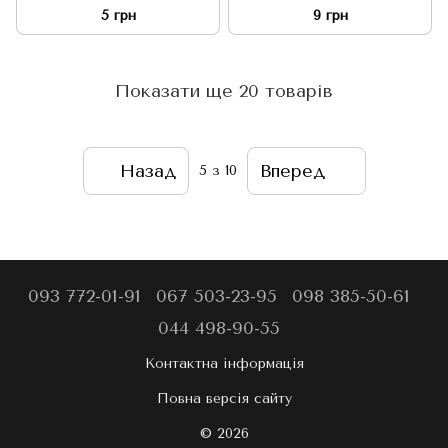
5 грн
9 грн
Показати ще 20 товарів
Назад
Вперед
5
з 10
093 772-01-91
067 503-23-95
098 385-50-61
044 498-90-55
Контактна інформація
Повна версія сайту
© 2026