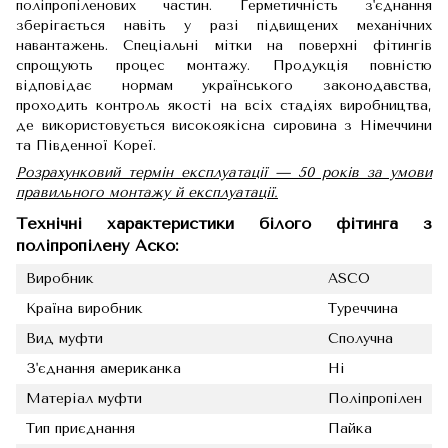
поліпропіленових частин. Герметичність з'єднання
зберігається навіть у разі підвищених механічних
навантажень. Спеціальні мітки на поверхні фітингів
спрощують процес монтажу. Продукція повністю
відповідає нормам українського законодавства,
проходить контроль якості на всіх стадіях виробництва,
де використовується високоякісна сировина з Німеччини
та Південної Кореї.
Розрахунковий термін експлуатації — 50 років за умови
правильного монтажу й експлуатації.
Технічні характеристики білого фітинга з
поліпропілену Аско:
Виробник
ASCO
Країна виробник
Туреччина
Вид муфти
Сполучна
З'єднання американка
Ні
Матеріал муфти
Поліпропілен
Тип приєднання
Пайка