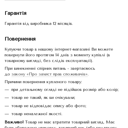
Гарантія
Гарантія від виробника 12 місяців.
Повернення
Купуючи товар в нашому інтернет-магазині Ви можете
повернути його протягом 14 днів з моменту купівлі (в
товарному вигляді, без слідів експлуатації).
При винекненні спірних питань - звертаємось
до
закону «Про захист прав споживачів»
.
Причини повернення купленого товару:
при детальному огляді не підійшов розмір або колір;
товар не такий, як ви очікували;
товар не відповідає опису або фото;
товар неналежної якості.
Важливо!
Товар не має втратити товарний вигляд. Має
бути збережено упаковку, товарний чек (або видаткову