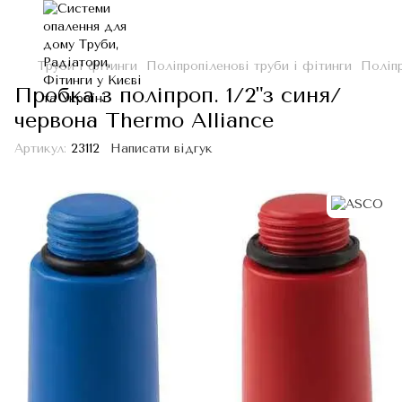
Труби і фітинги
Поліпропіленові труби і фітинги
Поліпр
Пробка з поліпроп. 1/2"з синя/
червона Thermo Alliance
Артикул:
23112
Написати відгук