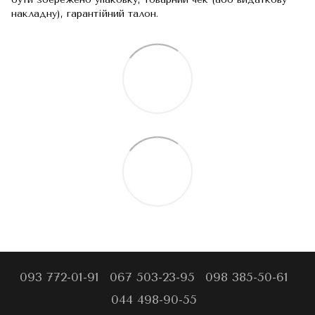
накладну), гарантійний талон.
093 772-01-91
067 503-23-95
098 385-50-61
044 498-90-55