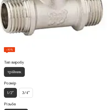
−10%
Тип виробу
трійник
Розмір
1/2"
3/4"
Різьба