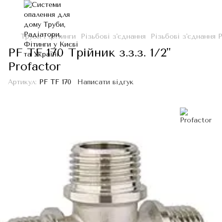
Труби і фітинги
Різьбові з'єднання
Різьбові з'єднання P
PF TF 170 Трійник з.з.з. 1/2"
Profactor
Артикул:
PF TF 170
Написати відгук