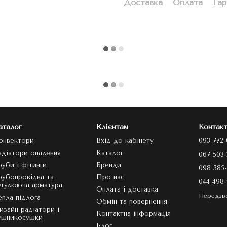
Доставка
Оплата
Гар
аталог
Клієнтам
Контакт
онвектори
Вхід до кабінету
093 772-
адіатори опалення
Каталог
067 503-
руби і фітинги
Бренди
098 385-
рубопровідна та
Про нас
044 498-
егулююча арматура
Оплата і доставка
Передзв
епла підлога
Обмін та повернення
изайн радіатори і
Контактна інформація
ушникосушки
Блог