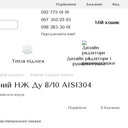
Порівняння
Бажання
Вхід
093 772-01-91
067 503-23-95
Мій кошик
098 385-50-61
Передзвонити вам?
Дизайн радіатори і
Тепла підлога
рушникосушки
ьбові з'єднання
Різьбові з'єднання Armaval
ний НЖ Ду 8/10 AISI304
аписати відгук
Порівняти
В бажання
акопичувальної знижки