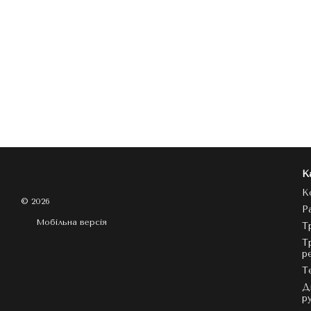
К
К
© 2026
Р
Мобільна версія
Т
Т
р
Т
Д
р