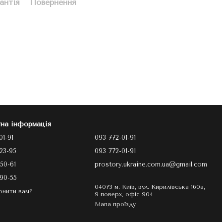
антія
Повернення
на інформація
01-91
093 772-01-91
23-95
093 772-01-91
50-61
prostory.ukraine.com.ua@gmail.com
90-55
04073 м. Київ, вул. Кирилівська 160а,
онити вам?
9 поверх, офіс 904
Мапа проїзду