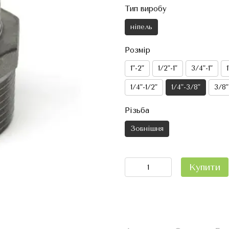
Тип виробу
ніпель
Розмір
1"-2"
1/2"-1"
3/4"-1"
1/4"-1/2"
1/4"-3/8"
3/8"
Різьба
Зовнішня
Купити