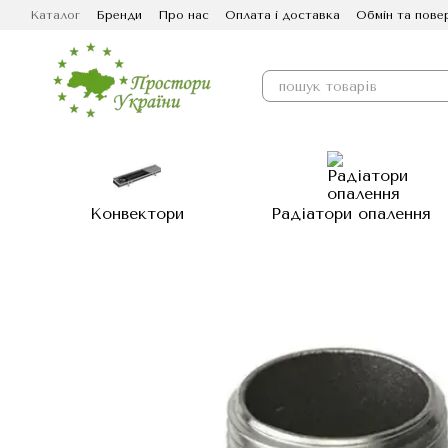
Перейти до основного контенту
Каталог
Бренди
Про нас
Оплата і доставка
Обмін та пове
Конвектори
Радіатори опалення