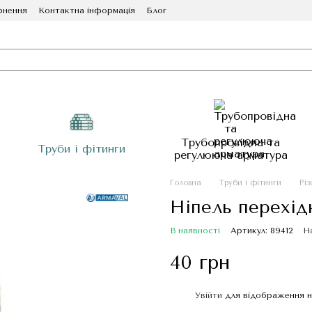
рнення
Контактна інформація
Блог
Трубопровідна та
Труби і фітинги
регулююча арматура
Головна
Труби і фітинги
Різ
Ніпель перехід
В наявності
Артикул: 89412
Н
40 грн
Увійти
для відображення н
%