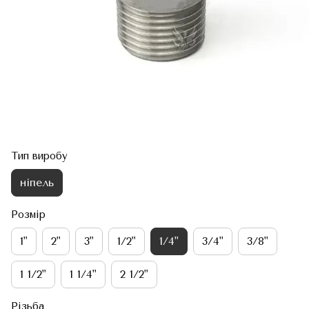
Тип виробу
ніпель
Розмір
1"
2"
3"
1/2"
1/4"
3/4"
3/8"
1 1/2"
1 1/4"
2 1/2"
Різьба