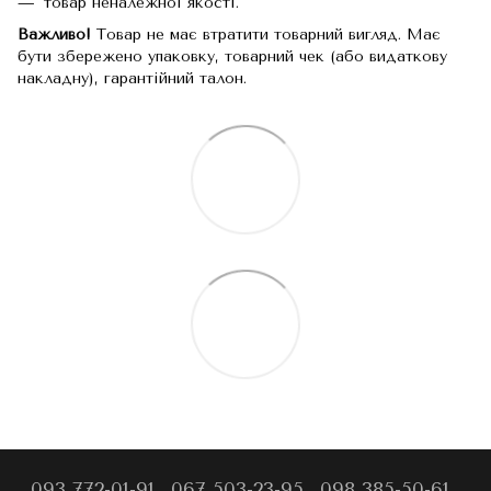
товар неналежної якості.
Важливо!
Товар не має втратити товарний вигляд. Має
бути збережено упаковку, товарний чек (або видаткову
накладну), гарантійний талон.
093 772-01-91
067 503-23-95
098 385-50-61