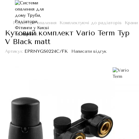
Радіатори опалення
Комплектуючі до радіаторів
Крани
Кутовий комплект Vario Term Typ
V Black matt
Артикул:
EPRNYGS0224C/FK
Написати відгук