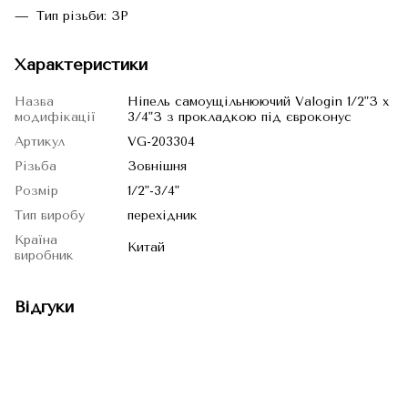
Тип різьби: ЗР
Характеристики
Назва
Ніпель самоущільнюючий Valogin 1/2"З х
модифікації
3/4"З з прокладкою під євроконус
Артикул
VG-203304
Різьба
Зовнішня
Розмір
1/2"-3/4"
Тип виробу
перехідник
Країна
Китай
виробник
Відгуки