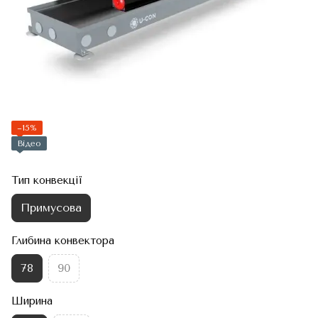
−15%
Відео
Тип конвекції
Примусова
Глибина конвектора
78
90
Ширина