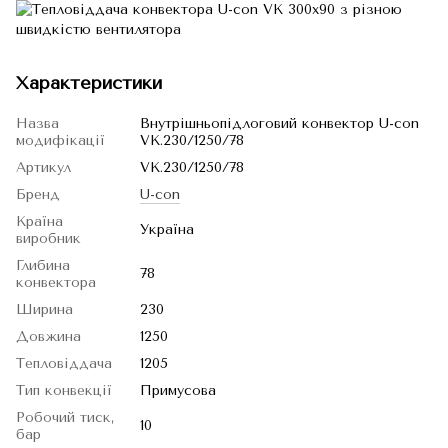
Характеристики
Назва
Внутрішньопідлоговий конвектор U-con
модифікації
VK.230/1250/78
Артикул
VK.230/1250/78
Бренд
U-con
Країна
Україна
виробник
Глибина
78
конвектора
Ширина
230
Довжина
1250
Тепловіддача
1205
Тип конвекції
Примусова
Робочий тиск,
10
бар