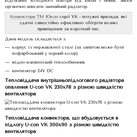
відсіканні холодного повітря від вікна і немає змоги
органічно вписати звичайний радіатор.
Конвектори TM Юкон
серії VK - потужні прилади, які
здатні самостійно ефективно обігріти великі
приміщення за короткий час.
Дана модель складається з:
корпус із нержавіючої сталі (за запитом може бути
пофарбований у чорний колір)
мідно-алюмінієвий теплообмінник
вентилятор 24V DC
Тепловіддача внутрішньопідлогового радіатора
опалення U-con VK 230х78 з різною швидкістю
вентилятора
Тепловіддача конвектора, що вбудовується в
підлогу U-con VK 300х90 з різною швидкістю
вентилятора