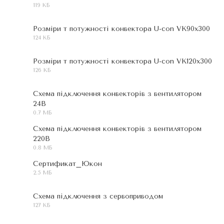
119 КБ
JPG
Розміри т потужності конвектора U-con VK90х300
124 КБ
JPG
Розміри т потужності конвектора U-con VK120х300
126 КБ
JPG
Схема підключення конвекторів з вентилятором
24В
JPG
0.7 МБ
Схема підключення конвекторів з вентилятором
220В
JPG
0.8 МБ
Сертификат_Юкон
2.5 МБ
DOC
Схема підключення з сервоприводом
127 КБ
JPG