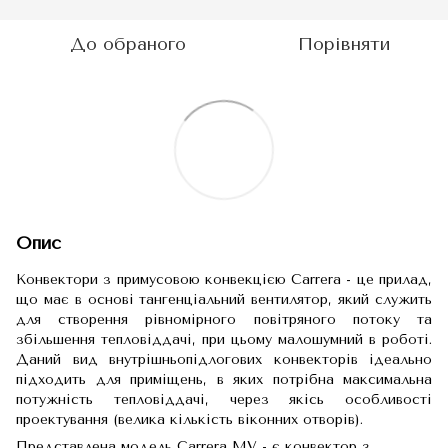
До обраного
Порівняти
Опис
Конвектори з примусовою конвекцією Carrera - це прилад,
що має в основі тангенціальний вентилятор, який служить
для створення рівномірного повітряного потоку та
збільшення тепловіддачі, при цьому малошумний в роботі.
Даний вид внутрішньопідлогових конвекторів ідеально
підходить для приміщень, в яких потрібна максимальна
потужність тепловіддачі, через якісь особливості
проектування (велика кількість віконних отворів).
Представлена модель Carrera МV - є конвектор з