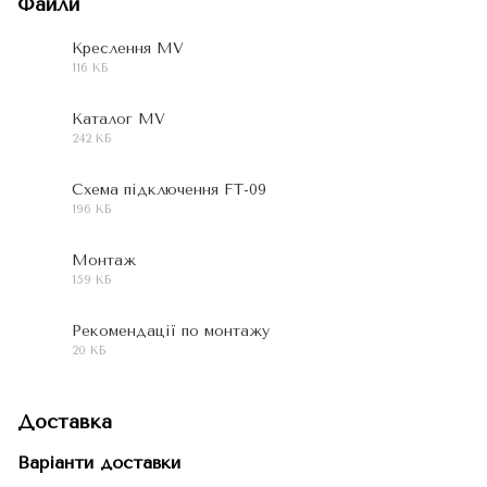
Файли
Креслення MV
116 КБ
PDF
Каталог MV
242 КБ
JPG
Схема підключення FT-09
196 КБ
JPG
Монтаж
159 КБ
JPG
Рекомендації по монтажу
20 КБ
DOC
Доставка
Варіанти доставки