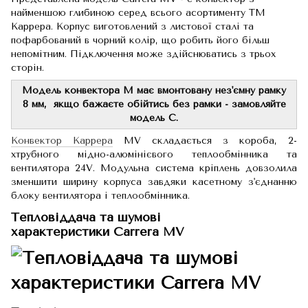
найменшою глибиною серед всього асортименту ТМ
Каррера. Корпус виготовлений з листової сталі та
пофарбований в чорний колір, що робить його більш
непомітним. Підключення може здійснюватись з трьох
сторін.
Модель конвектора M має вмонтовану нез'ємну рамку
8 мм,
якщо бажаєте обійтись без рамки - замовляйте
модель С.
Конвектор Каррера
МV складається з короба, 2-
хтрубного мідно-алюмінієвого теплообмінника та
вентилятора 24V. Модульна система кріплень довзолила
зменшити ширину корпуса завдяки касетному з'єднанню
блоку вентилятора і теплообмінника.
Тепловіддача та шумові
характеристики Carrera МV