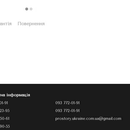
антія
Повернення
на інформація
01-91
093 772-01-91
23-95
093 772-01-91
50-61
prostory.ukraine.com.ua@gmail.com
90-55