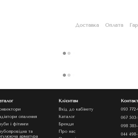
Доставка
Оплата
Гар
аталог
Клієнтам
Контакт
онвектори
Вхід до кабінету
093 772-
адіатори опалення
Каталог
067 503-
руби і фітинги
Бренди
098 385-
рубопровідна та
Про нас
044 498-
егулююча арматура