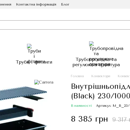
рнення
Контактна інформація
Блог
Трубопровідна та
Труби і фітинги
регулююча арматура
Головна
Конвектори
Конвек
Внутрішньопідл
(Black) 230/100
В наявності
Артикул: M_B_23/
8 385 грн
9 317 