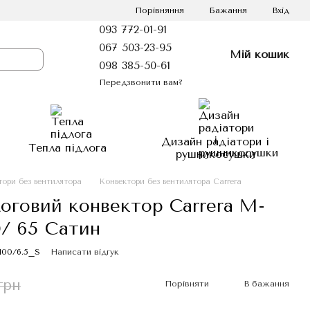
Порівняння
Бажання
Вхід
093 772-01-91
067 503-23-95
Мій кошик
098 385-50-61
Передзвонити вам?
Дизайн радіатори і
Тепла підлога
рушникосушки
тори без вентилятора
Конвектори без вентилятора Carrera
оговий конвектор Carrera M-
0/ 65 Сатин
100/6.5_S
Написати відгук
грн
Порівняти
В бажання