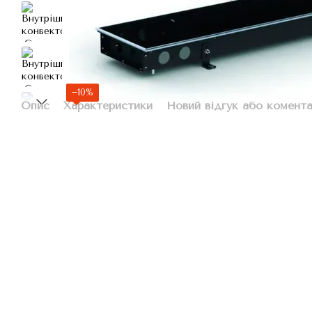
−10%
Опис
Характеристики
Новий відгук або комент