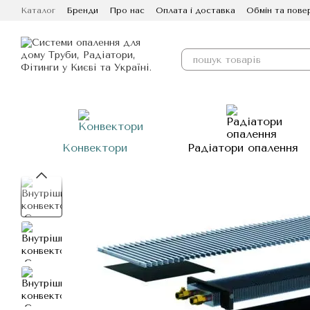
Перейти до основного контенту
Каталог
Бренди
Про нас
Оплата і доставка
Обмін та пове
Конвектори
Радіатори опалення