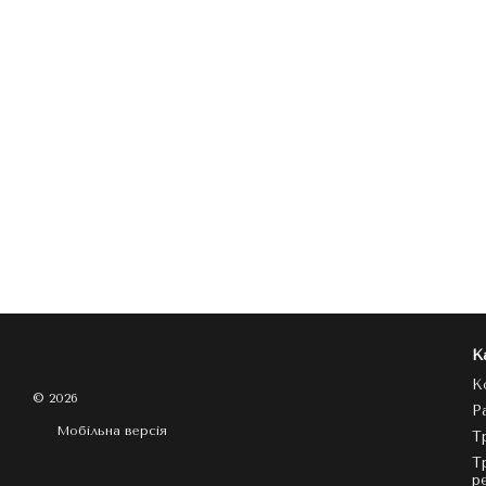
К
К
© 2026
Р
Мобільна версія
Т
Т
р