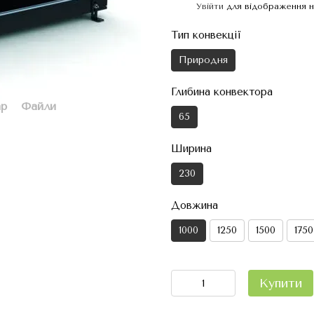
Увійти
для відображення н
%
Тип конвекції
Природня
Глибина конвектора
ар
Файли
65
Ширина
230
Довжина
1000
1250
1500
1750
Купити