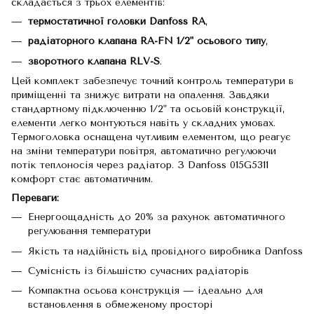
складається з трьох елементів:
термостатичної головки Danfoss RA
,
радіаторного клапана RA-FN 1/2" осьового типу
,
зворотного клапана RLV-S
.
Цей комплект забезпечує точний контроль температури в
приміщенні та знижує витрати на опалення. Завдяки
стандартному підключенню 1/2" та осьовій конструкції,
елементи легко монтуються навіть у складних умовах.
Термоголовка оснащена чутливим елементом, що реагує
на зміни температури повітря, автоматично регулюючи
потік теплоносія через радіатор. З Danfoss 015G5311
комфорт стає автоматичним.
Переваги:
Енергоощадність до 20% за рахунок автоматичного
регулювання температури
Якість та надійність від провідного виробника Danfoss
Сумісність із більшістю сучасних радіаторів
Компактна осьова конструкція — ідеально для
встановлення в обмеженому просторі