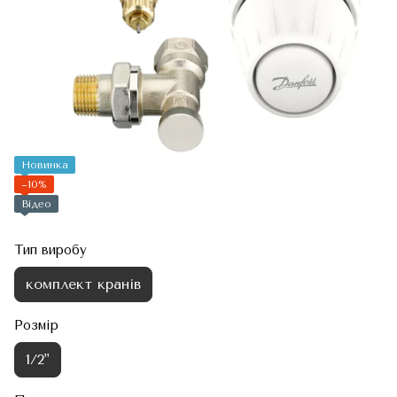
Новинка
−10%
Відео
Тип виробу
комплект кранів
Розмір
1/2"