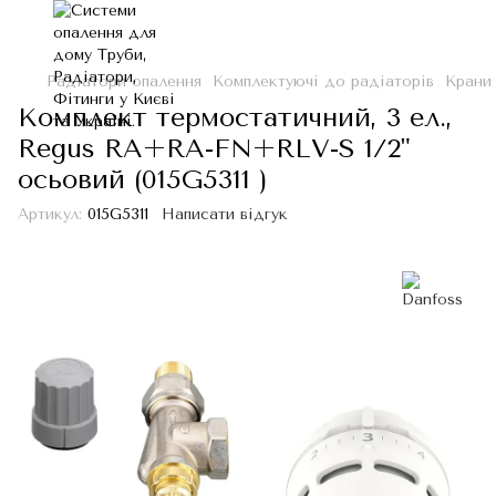
Радіатори опалення
Комплектуючі до радіаторів
Крани
Комплект термостатичний, 3 ел.,
Regus RA+RA-FN+RLV-S 1/2"
осьовий (015G5311 )
Артикул:
015G5311
Написати відгук