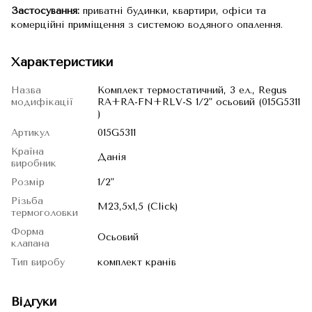
Застосування:
приватні будинки, квартири, офіси та
комерційні приміщення з системою водяного опалення.
Характеристики
Назва
Комплект термостатичний, 3 ел., Regus
модифікації
RA+RA-FN+RLV-S 1/2" осьовий (015G5311
)
Артикул
015G5311
Країна
Данія
виробник
Розмір
1/2"
Різьба
М23,5х1,5 (Click)
термоголовки
Форма
Осьовий
клапана
Тип виробу
комплект кранів
Відгуки