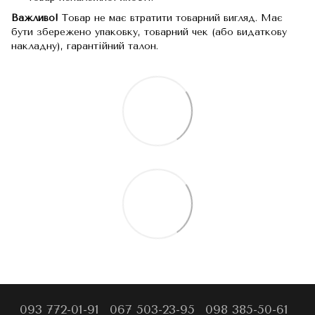
Важливо!
Товар не має втратити товарний вигляд. Має
бути збережено упаковку, товарний чек (або видаткову
накладну), гарантійний талон.
093 772-01-91
067 503-23-95
098 385-50-61