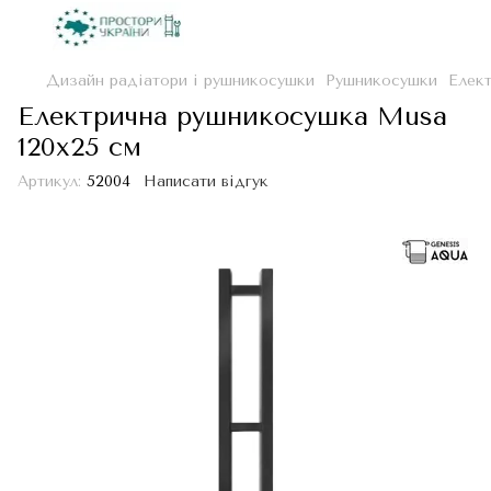
Дизайн радіатори і рушникосушки
Рушникосушки
Елект
Електрична рушникосушка Musa
120x25 см
Артикул:
52004
Написати відгук