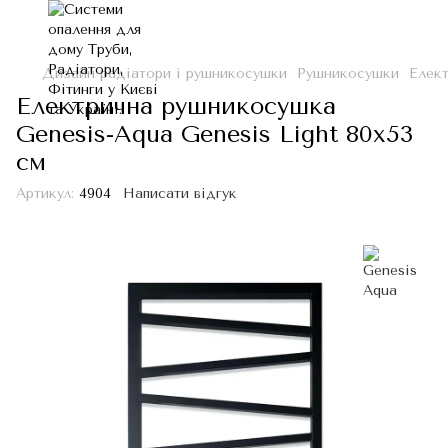
Дизайн радіатори і рушникосушки
Рушникосушки
Елект
Електрична рушникосушка
Genesis-Aqua Genesis Light 80x53
см
Артикул:
4904
Написати відгук