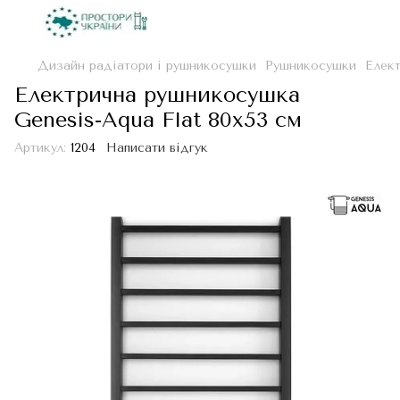
Дизайн радіатори і рушникосушки
Рушникосушки
Елект
Електрична рушникосушка
Genesis-Aqua Flat 80x53 см
Артикул:
1204
Написати відгук