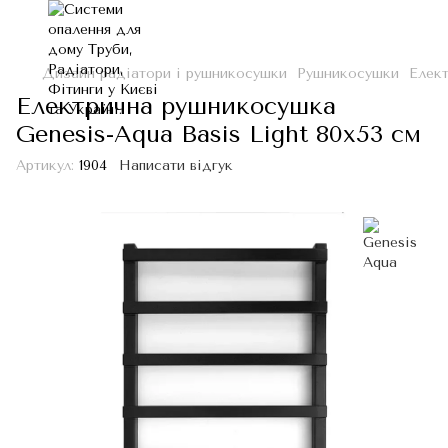
Дизайн радіатори і рушникосушки
Рушникосушки
Елект
Електрична рушникосушка
Genesis-Aqua Basis Light 80x53 см
Артикул:
1904
Написати відгук