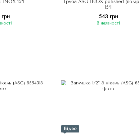
 INOX 15*1
Труба ASG INOX polished (полір
15*1
 грн
543 грн
вності
В наявності
Відео