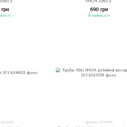
15х1/2"
INOX 15х1/2"
 грн
690 грн
вності
В наявності
: 6556133
Артикул: 6557379