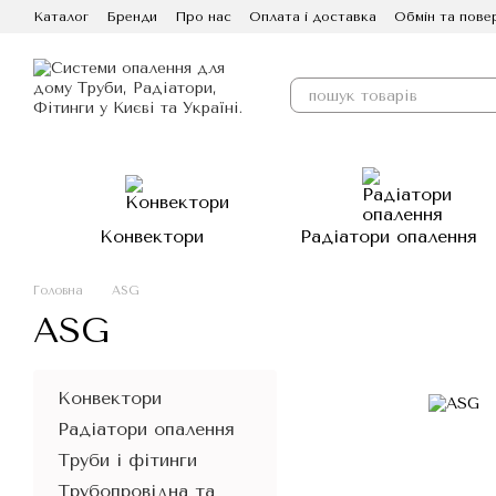
Перейти до основного контенту
Каталог
Бренди
Про нас
Оплата і доставка
Обмін та пове
Конвектори
Радіатори опалення
Головна
ASG
ASG
Конвектори
Радіатори опалення
Труби і фітинги
Трубопровідна та