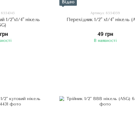
Відео
: 6554345
Артикул: 6554359
й 1/2"х1/4" нікель
Перехідник 1/2" х1/4" нікель (
SG)
 грн
49 грн
вності
В наявності