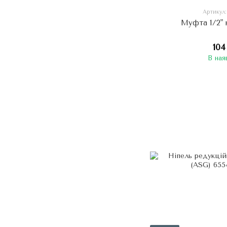
Артикул
Муфта 1/2" 
104
В ная