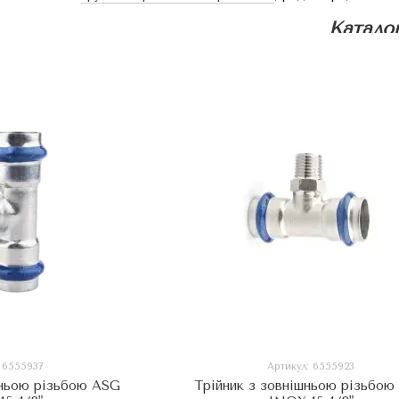
Катало
Продукція ASG відрізняється високою міцністю
Всі вироби виробляються відповідно до міжнаро
безпеку під час експлуатації.
ПРОДУКЦІЯ АСГ ПРОДАЄТЬСЯ В 12 КРАЇ
АНАЛОГАМИ - Україна, Польща, Румунія, Болга
Монголія, Азербайджан, Молдова.
Завдяки сучасним технологіям виробництва т
професіоналів будівельної та інженерної галузі,
яких типів об'єктів – від житлових будинків до п
: 6555937
Артикул: 6555923
шньою різьбою ASG
Трійник з зовнішньою різьбою