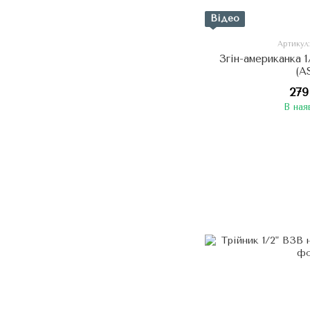
Відео
Артикул
Згін-американка 1
(A
279
В ная