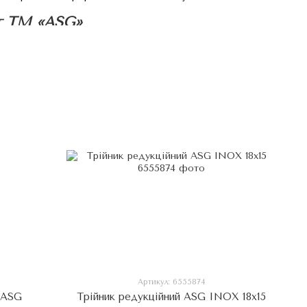
г ТМ «ASG»
, стійкістю до корозії та тривалим терміном служби.
дних стандартів якості, що гарантує їх надійність та
НАХ ТА УСПІШНО КОНКУРУЄ З ЄВРОПЕЙСЬКИМИ
рія, Литва, Грузія, Казахстан, Латвія Узбекистан,
а суворому контролю якості, ASG завоювала довіру
 пропонуючи ефективні та довговічні рішення для будь-
ромислових споруд.
Артикул: 6555874
 ASG
Трійник редукційний ASG INOX 18х15