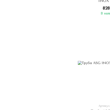
INOX 
828
В ная
Артикул