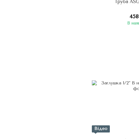
Труба ASG
458
В ная
Відео