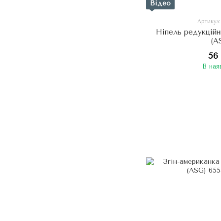
Відео
Артикул
Ніпель редукційни
(A
56
В ная