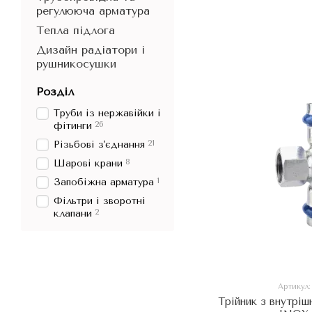
регулююча арматура
Тепла підлога
Дизайн радіатори і
рушникосушки
Розділ
Труби із нержавійки і
26
фітинги
21
Різьбові з'єднання
8
Шарові крани
1
Запобіжна арматура
Фільтри і зворотні
2
клапани
Артикул
Трійник з внутрі