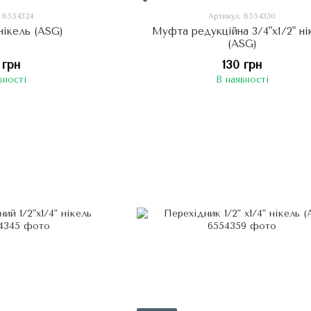
: 6554324
Артикул: 6554330
нікель (ASG)
Муфта редукційна 3/4"х1/2" ні
(ASG)
 грн
130 грн
вності
В наявності