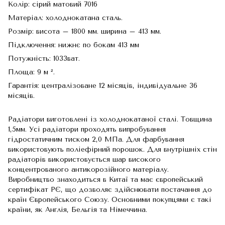
Колір: сірий матовий 7016
Матеріал: холоднокатана сталь.
Розмір: висота – 1800 мм. ширина – 413 мм.
Підключення: нижнє по бокам 413 мм
Потужність: 1033ват.
Площа: 9 м ².
Гарантія: централізоване 12 місяців, індивідуальне 36
місяців.
Радіатори виготовлені із холоднокатаної сталі. Товщина
1,5мм. Усі радіатори проходять випробування
гідростатичним тиском 2,0 МПа. Для фарбування
використовують поліефірний порошок. Для внутрішніх стін
радіаторів використовується шар високого
концентрованого антикорозійного матеріалу.
Виробництво знаходиться в Китаї та має європейський
сертифікат РЄ, що дозволяє здійснювати постачання до
країн Європейського Союзу. Основними покупцями є такі
країни, як Англія, Бельгія та Німеччина.