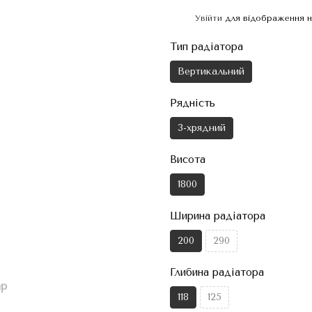
Увійти
для відображення н
%
Тип радіатора
Вертикальний
Рядність
3-хрядний
Висота
1800
Ширина радіатора
200
290
Глибина радіатора
ар
118
125