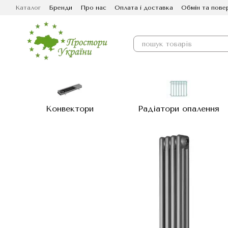
Перейти до основного контенту
Каталог
Бренди
Про нас
Оплата і доставка
Обмін та пове
Конвектори
Радіатори опалення