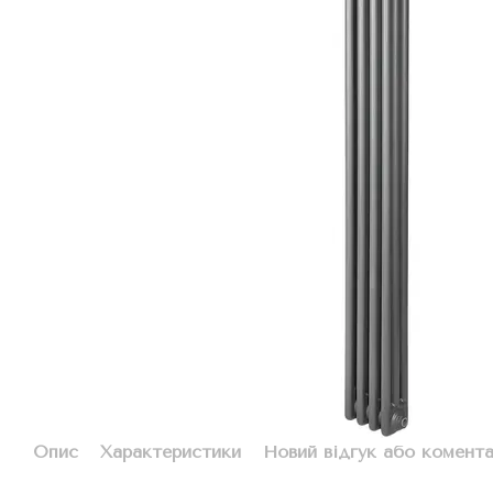
Опис
Характеристики
Новий відгук або комент