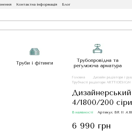
рнення
Контактна інформація
Блог
Трубопровідна та
Труби і фітинги
регулююча арматура
Головна
Дизайн радіатори і ру
Трубчасті радіатори ARTTIDESIGN
Дизайнерський
4/1800/200 сір
В наявності
Артикул: BR II .4.1
6 990 грн