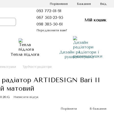
Порівняння
Бажання
Вхід
093 772-01-91
067 503-23-95
Мій кошик
098 385-50-61
Передзвонити вам?
Дизайн радіатори і
Тепла підлога
рушникосушки
шникосушки
Трубчасті радіатори
 радіатор ARTIDESIGN Bari II
ий матовий
80.20.G
Написати відгук
Порівняти
В бажання