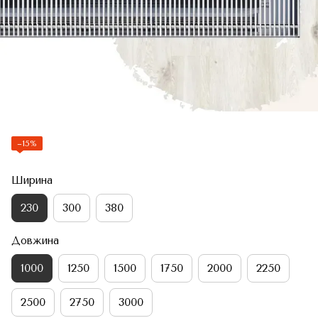
−15%
Ширина
230
300
380
Довжина
1000
1250
1500
1750
2000
2250
2500
2750
3000