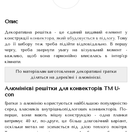
Опис
Декоративна решітка - це єдиний видимий елемент у
конструкції
конвектора, який вбудовується в підлогу
. Тому
до її вибору теж треба підійти відповідально. В першу
чергу, треба звернути увагу на візуальний момент -
важливо, щоб вона гармонійно вписалась в інтер'єр
кімнати.
По матеріалам виготовлення декоративні гратки
діляться на дерев'яні і алюмінієві.
Алюмінієві решітки для конвекторів ТМ U-
con
Гратки з алюмінію користуються найбільшою популярністю
серед власників внутрішньопідлогових коннвекторів. По-
перше, вони мають міцну конструкцію - одна планки
витримує 40 кг, по-друге, це більш довговічний варіант,
оскільки метал не зсихається під дією теплого повітря.