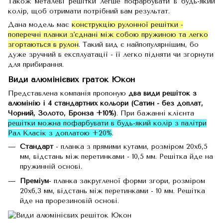
Також металеві решітки легше пофарбувати в будь-який
колір, щоб отримати потрібний вам результат.
Дана модель має
конструкцію рулонної решітки -
поперечні планки з'єднані між собою пружиною та легко
згортаються в рулон
. Такий вид є найпопулярнішим, бо
дуже зручний в експлуатації - її легко підняти чи згорнути
для прибирання.
Види алюмінієвих граток Юкон
Представлена компанія пропоную
два види решіток з
алюмінію і 4 стандартних кольори (Сатин - без доплат,
Чорний, Золото, Бронза +10%)
. При бажанні клієнта
решітки можна пофарбувати в будь-який колір з палітри
Рал Класік з доплатою +20%
.
Стандарт
- планка з прямими кутами, розміром 20х6,5
мм, відстань між перетинками - 10,5 мм. Решітка йде на
пружинній основі.
Преміум
- планка закругленої форми згори, розміром
20х6,3 мм, відстань між перетинками - 10 мм. Решітка
йде на прорезиновій основі.