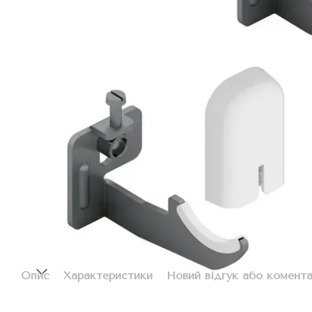
Опис
Характеристики
Новий відгук або комент