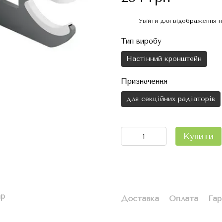
Увійти
для відображення н
%
Тип виробу
Настінний кронштейн
Призначення
для секційних радіаторів
Купити
ар
Доставка
Оплата
Гар