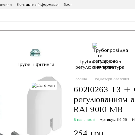
рнення
Контактна інформація
Блог
Трубопровідна та
Труби і фітинги
регулююча арматура
Головна
Радіатори опалення
60210263 T3 +
регулюванням а
RAL9010 MB
В наявності
Артикул: 116159
Н
254 грн