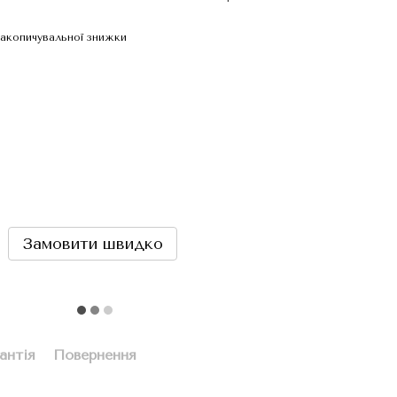
акопичувальної знижки
Замовити швидко
антія
Повернення