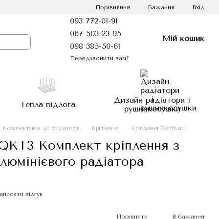
Порівняння
Бажання
Вхід
093 772-01-91
067 503-23-95
Мій кошик
098 385-50-61
Передзвонити вам?
Дизайн радіатори і
Тепла підлога
рушникосушки
Комплектуючі до радіаторів
Кріплення
Кріплення Cordivari
 QKT3 Комплект кріплення з
люмінієвого радіатора
аписати відгук
Порівняти
В бажання