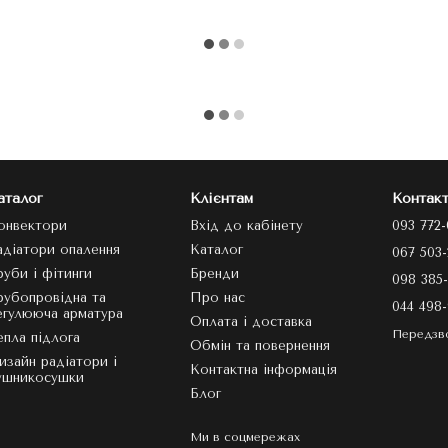
аталог
Клієнтам
Контакт
онвектори
Вхід до кабінету
093 772-
адіатори опалення
Каталог
067 503-
руби і фітинги
Бренди
098 385-
рубопровідна та
Про нас
044 498-
егулююча арматура
Оплата і доставка
Передзв
епла підлога
Обмін та повернення
изайн радіатори і
Контактна інформація
ушникосушки
Блог
Ми в соцмережах