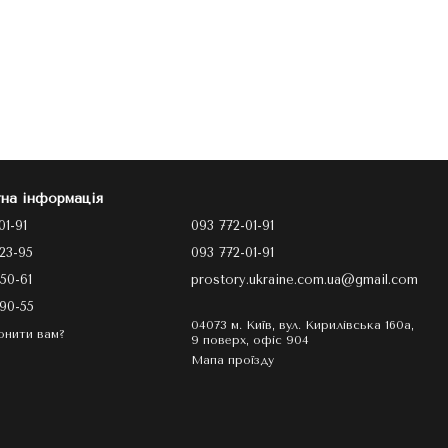
на інформація
01-91
093 772-01-91
23-95
093 772-01-91
50-61
prostory.ukraine.com.ua@gmail.com
90-55
04073 м. Київ, вул. Кирилівська 160а,
онити вам?
9 поверх, офіс 904
Мапа проїзду