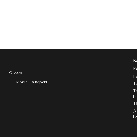
К
К
© 2026
Р
Мобільна версія
Т
Т
р
Т
Д
р