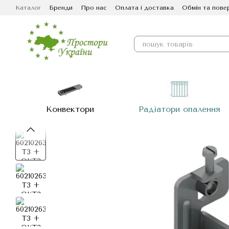
Перейти до основного контенту
Каталог
Бренди
Про нас
Оплата і доставка
Обмін та пове
Конвектори
Радіатори опалення