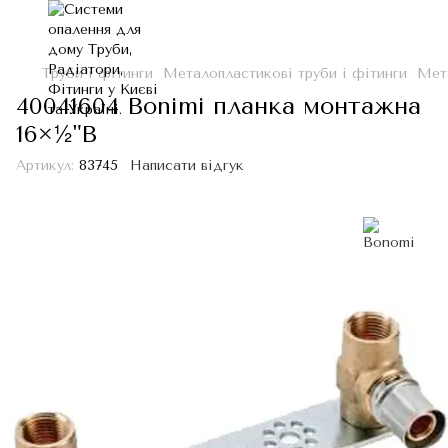
Труби і фітинги
Металопластикові труби і фітинги
Мета
40041604 Bonimi планка монтажна
16×½"В
Артикул:
83745
Написати відгук